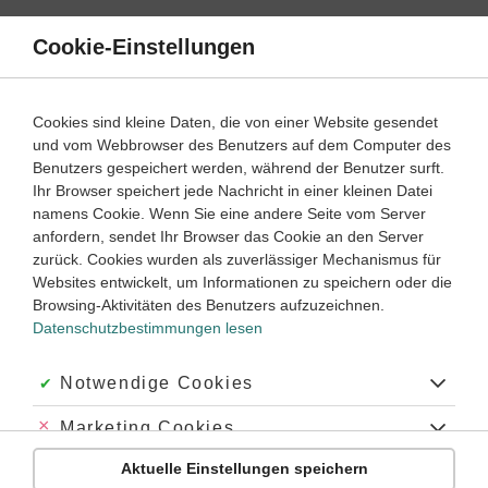
Direkt
zum
Cookie-Einstellungen
Suche
Menü
Inhalt
Klassenarbeiten
Cookies sind kleine Daten, die von einer Website gesendet
und vom Webbrowser des Benutzers auf dem Computer des
Klassenarbeiten und Abiturprüfungen
Benutzers gespeichert werden, während der Benutzer surft.
Ihr Browser speichert jede Nachricht in einer kleinen Datei
namens Cookie. Wenn Sie eine andere Seite vom Server
Klassenarbeit
anfordern, sendet Ihr Browser das Cookie an den Server
Eindimensionale beschleunigte Bewegung (1)
zurück. Cookies wurden als zuverlässiger Mechanismus für
Websites entwickelt, um Informationen zu speichern oder die
Browsing-Aktivitäten des Benutzers aufzuzeichnen.
Physik
Klasse
9
45 Minuten
Dauer:
Datenschutzbestimmungen lesen
Akzeptiert:
Notwendige Cookies
Klassenarbeit
Abgelehnt:
Marketing Cookies
Eindimensionale beschleunigte Bewegung (2)
Aktuelle Einstellungen speichern
Abgelehnt:
Personalisierungs-Cookies