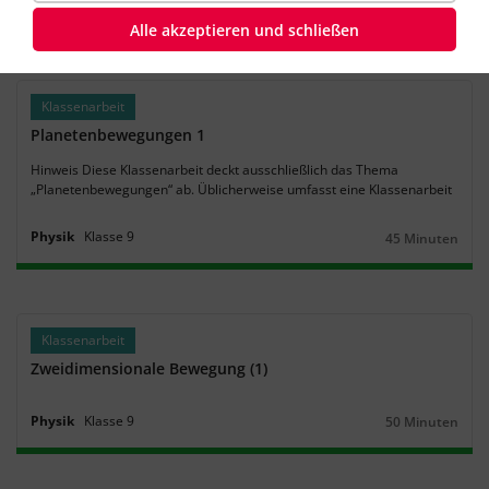
Physik
Klasse
9
45 Minuten
Dauer:
Alle akzeptieren und schließen
Klassenarbeit
Planetenbewegungen 1
Hinweis Diese Klassenarbeit deckt ausschließlich das Thema
„Planetenbewegungen“ ab. Üblicherweise umfasst eine Klassenarbeit
mehrere Themen. Um dich gezielt darauf vorzubereiten, solltest du
alle Themen bearbeiten, die ihr behandelt habt.
Physik
Klasse
9
45 Minuten
Dauer:
Klassenarbeit
Zweidimensionale Bewegung (1)
Physik
Klasse
9
50 Minuten
Dauer: