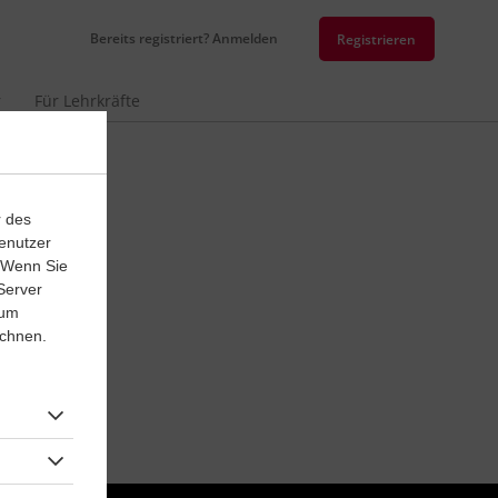
Bereits registriert? Anmelden
Registrieren
r
Für Lehrkräfte
r des
enutzer
. Wenn Sie
Server
 um
ichnen.