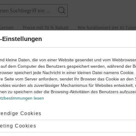
Suchen
Lernen
Preise mit 70 % Rabatt
Wie funktioniert der KI-Tuto
-Einstellungen
senarbeiten und Abiturprüfungen
ind kleine Daten, die von einer Website gesendet und vom Webbrowse
 auf dem Computer des Benutzers gespeichert werden, während der B
 Browser speichert jede Nachricht in einer kleinen Datei namens Cookie
arbeit
re Seite vom Server anfordern, sendet Ihr Browser das Cookie an den 
ookies wurden als zuverlässiger Mechanismus für Websites entwickelt,
agentest
nen zu speichern oder die Browsing-Aktivitäten des Benutzers aufzuze
tzbestimmungen lesen
Klasse
7
30 Minuten
Dauer:
ptiert:
endige Cookies
lehnt:
eting Cookies