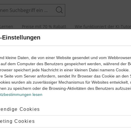
Suchen
Lernen
Preise mit 70 % Rabatt
Wie funktioniert der KI-Tuto
-Einstellungen
senarbeiten und Abiturprüfungen
ind kleine Daten, die von einer Website gesendet und vom Webbrowse
 auf dem Computer des Benutzers gespeichert werden, während der B
 Browser speichert jede Nachricht in einer kleinen Datei namens Cookie
arbeit
Klas
re Seite vom Server anfordern, sendet Ihr Browser das Cookie an den 
ookies wurden als zuverlässiger Mechanismus für Websites entwickelt,
der Atome (1)
Radio
nen zu speichern oder die Browsing-Aktivitäten des Benutzers aufzuze
tzbestimmungen lesen
Klasse
9
‐
10
Physi
30 Minuten
Dauer:
ptiert:
endige Cookies
lehnt:
eting Cookies