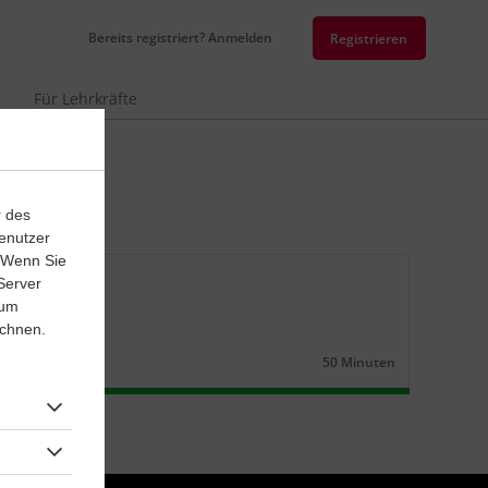
Bereits registriert? Anmelden
Registrieren
r
Für Lehrkräfte
r des
enutzer
. Wenn Sie
senarbeit
Server
 um
aktivität 1
ichnen.
k
Klasse
9
‐
10
50 Minuten
Dauer: