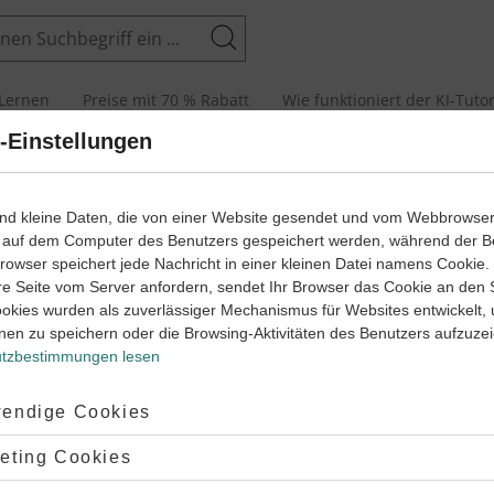
Suchen
Lernen
Preise mit 70 % Rabatt
Wie funktioniert der KI-Tuto
-Einstellungen
senarbeiten und Abiturprüfungen
ind kleine Daten, die von einer Website gesendet und vom Webbrowse
 auf dem Computer des Benutzers gespeichert werden, während der B
 Browser speichert jede Nachricht in einer kleinen Datei namens Cookie
arbeit
Klas
re Seite vom Server anfordern, sendet Ihr Browser das Cookie an den 
ookies wurden als zuverlässiger Mechanismus für Websites entwickelt,
sse, velle
i-, k
nen zu speichern oder die Browsing-Aktivitäten des Benutzers aufzuze
tzbestimmungen lesen
Lernjahr
1
Latei
45 Minuten
Dauer:
ptiert:
endige Cookies
lehnt:
eting Cookies
arbeit
Klas