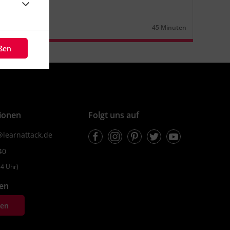
n (1)
n
Lernjahr
1
45 Minuten
Dauer:
eßen
ionen
Folgt uns auf
Facebook
Instagram
Pinterest
Twitter
Youtube
learnattack.de
40
4 Uhr)
fen
ten