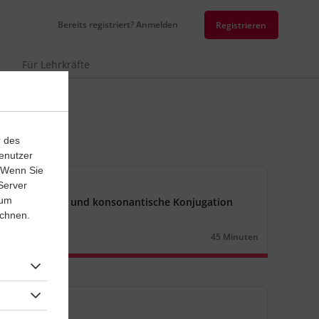
Bereits registriert? Anmelden
Registrieren
r
Für Lehrkräfte
r des
enutzer
. Wenn Sie
senarbeit
Server
 um
urzvokalische i- und konsonantische Konjugation
ichnen.
n
Lernjahr
1
45 Minuten
Dauer:
senarbeit