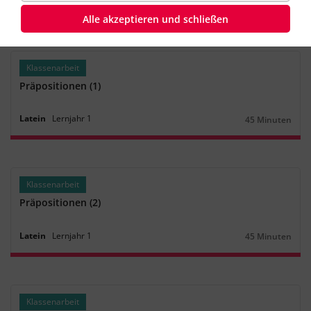
Latein
Lernjahr
2
‐
3
45 Minuten
Dauer:
Alle akzeptieren und schließen
Klassenarbeit
Präpositionen (1)
Latein
Lernjahr
1
45 Minuten
Dauer:
Klassenarbeit
Präpositionen (2)
Latein
Lernjahr
1
45 Minuten
Dauer:
Klassenarbeit