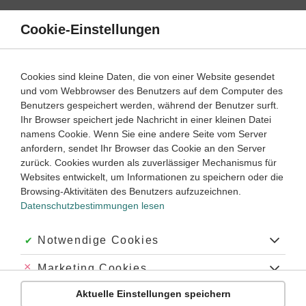
Direkt
zum
Cookie-Einstellungen
Suche
Menü
Inhalt
Wortarten
Cookies sind kleine Daten, die von einer Website gesendet
und vom Webbrowser des Benutzers auf dem Computer des
Klassenarbeiten und Abiturprüfungen
Benutzers gespeichert werden, während der Benutzer surft.
Ihr Browser speichert jede Nachricht in einer kleinen Datei
namens Cookie. Wenn Sie eine andere Seite vom Server
Klassenarbeit
anfordern, sendet Ihr Browser das Cookie an den Server
Adverbien
zurück. Cookies wurden als zuverlässiger Mechanismus für
Websites entwickelt, um Informationen zu speichern oder die
Browsing-Aktivitäten des Benutzers aufzuzeichnen.
Latein
Lernjahr
2
45 Minuten
Dauer:
Datenschutzbestimmungen lesen
Akzeptiert:
Notwendige Cookies
Klassenarbeit
Abgelehnt:
Marketing Cookies
Konjunktionen
Aktuelle Einstellungen speichern
Abgelehnt:
Personalisierungs-Cookies