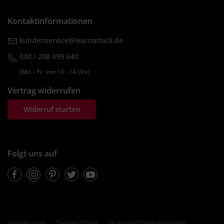
Kontaktinformationen
kundenservice@learnattack.de
030 / 208 499 640
(Mo. ‐ Fr. von 10 ‐ 14 Uhr)
Vertrag widerrufen
Widerruf starten
Folgt uns auf
Facebook
Instagram
Pinterest
Twitter
Youtube
Impressum
Datenschutz
Nutzungsbedingungen