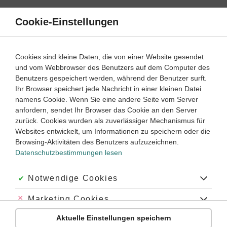
Direkt
zum
Cookie-Einstellungen
Suche
Menü
Inhalt
Aufgaben
Cookies sind kleine Daten, die von einer Website gesendet
und vom Webbrowser des Benutzers auf dem Computer des
Die ersten Hochkulturen
Benutzers gespeichert werden, während der Benutzer surft.
Ihr Browser speichert jede Nachricht in einer kleinen Datei
namens Cookie. Wenn Sie eine andere Seite vom Server
5
anfordern, sendet Ihr Browser das Cookie an den Server
Geschichte
Klasse
zurück. Cookies wurden als zuverlässiger Mechanismus für
Websites entwickelt, um Informationen zu speichern oder die
Herrschaft und Religion in Ägypten
Browsing-Aktivitäten des Benutzers aufzuzeichnen.
Datenschutzbestimmungen lesen
#Oberägypten
#Unterägypten
#Pharaonen
#Polytheismus
#Ägyptische Hochkultur
#altes Ägypten
#Totengericht
#Mumien
#Pyramiden von Gizeh
#Maat
#Sonnengott Re
#blauer Nil
Akzeptiert:
Notwendige Cookies
#weißer Nil
#Cleopatra
#Tutanchamun
#Osiris
#Wesire
#Monarchie
#Königtum
#Altes Reich
#Mittleres Reich
#Neues Reich
Abgelehnt:
Marketing Cookies
#Herrschaft der Ptolemäer
#Mumifizierung
#Dynastien
#vor Christus
Übung
Video
Jetzt lernen
#v. Chr.
#erste Hochkulturen der Menschheit
#Kleopatra
#Ra
4
4
Aktuelle Einstellungen speichern
Abgelehnt:
Personalisierungs-Cookies
#Tal der Könige
#polytheistischen
#Isis
#Horus
#Anubis
#Gott