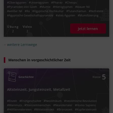
#Oberägypten
#Unterägypten
#Pharao
#Cheops
#Pyramiden von Gizeh
#Mumie
#Hieroglyphen
#blauer Nil
#weißer Nil
#Ra
#Ägyptische Hochkultur
#Tutanchamun
#Nofretete
#Ägyptische Gesellschaftspyramide
#altes Ägypten
#Mumifizierung
#Altes Reich
#Mittleres Reich
#Neues Reich
#Herrschaft der Ptolemäer
#Dynastien
#Bevölkerungspyramide
#Ackerbau und Viehzucht
Übung
Video
Jetzt lernen
#Bassinbewässerung
#Nomaden
#altägyptischer
#Kairo
#Memphis
2
2
#Tal der Könige
#Bevölkerungswachstum
#Herrschaftspyramide
#Hieroglyphenschrift
#Wesire
#Maat
#Altägypten
#Dömanen
#Bewässerungssystem
#Kleopatra
#erste Hochkulturen
weitere Lernwege
#Landwirtschaft
#Überschwemmung
#Kanalsystem
#Ägyptisches Reich
#v. Chr.
#vor Christus
Menschen in vorgeschichtlicher Zeit
5
Geschichte
Klasse
Altsteinzeit, Jungsteinzeit, Metallzeit
#Eiszeit
#Frühgeschichte
#Neolithikum
#neolithische Revolution
#Mammuts
#Steinzeitmenschen
#Neandertaler
#Homo Sapiens
#Höhlenmalereien
#Mittelsteinzeit
#Bronzezeit
#Kupfersteinzeit