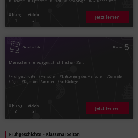
#Eisenzeit
#Kupferzeit
#Urzeit
#Archäologie
#Zwischeneiszeit
#Jäger und Sammler
#Sesshaftigkeit
#Horden
#Evolution
#Ackerbau und Viehzucht
#Menschheitsgeschichte
#Steinzeit
Übung
Video
Jetzt lernen
#Feuerbeherrschung
#Tierbeherrschung
#Entwicklung
4
3
#Landwirtschaft
#Handel
#Steinwerkzeuge
#Bevölkerungswachstum
#Stamm
#Pfeil und Bogen
#vor Christus
#jagen
#sammeln
#Urahnen
#Handwerk
#Webstuhl
#v. Chr.
#späte
#mittlere
#frühe
#Faustkeil
#Metallbearbeitung
#Epochenwandel
#Metallsteinzeit
#Metallzeit
5
Geschichte
Klasse
Menschen in vorgeschichtlicher Zeit
#Frühgeschichte
#Menschen
#Entstehung des Menschen
#Sammler
#Jäger
#Jäger und Sammler
#Archäologe
Übung
Video
Jetzt lernen
3
3
Frühgeschichte – Klassenarbeiten