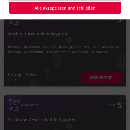
#Götter
#Ägyptisches Reich
#Nofretete. Grab
#Gräber
#Grabbauten
#Cheopspyramide
#Kairo
#Luxor
#Memphis
#Giseh
#altägyptischer
Alle akzeptieren und schließen
#Mumifikation
#Altägypten
5
Geschichte
Klasse
Hochkulturen neben Ägypten
#Pharao
#Pyramide
#Mumie
#Hieroglyphen
#Nil
#Ra
#Cleopatra
#Cheops
#Hochkultur
#Tutanchamun
#Nofretete
#Echnaton
Übung
Video
Jetzt lernen
2
2
5
Geschichte
Klasse
Staat und Gesellschaft in Ägypten