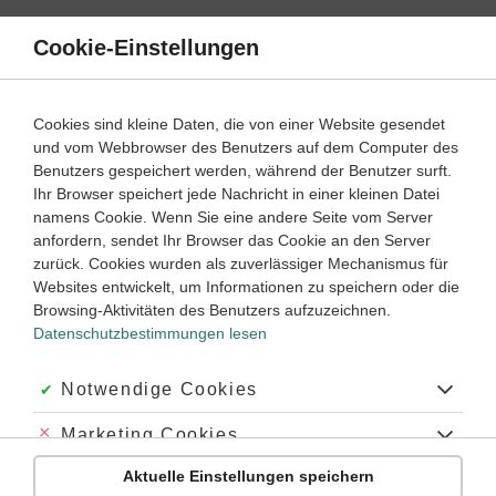
Direkt
zum
Cookie-Einstellungen
Suche
Menü
Inhalt
Die Entstehung der USA
Cookies sind kleine Daten, die von einer Website gesendet
und vom Webbrowser des Benutzers auf dem Computer des
Die Entstehung der USA – Lernwege
Benutzers gespeichert werden, während der Benutzer surft.
Ihr Browser speichert jede Nachricht in einer kleinen Datei
namens Cookie. Wenn Sie eine andere Seite vom Server
‐
7
8
anfordern, sendet Ihr Browser das Cookie an den Server
Geschichte
Klasse
zurück. Cookies wurden als zuverlässiger Mechanismus für
Websites entwickelt, um Informationen zu speichern oder die
Die amerikanische Unabhängigkeit
Browsing-Aktivitäten des Benutzers aufzuzeichnen.
Datenschutzbestimmungen lesen
#USA
#Amerika
#Bürgerkrieg
#Unabhängikeitskrieg
Akzeptiert:
Notwendige Cookies
Abgelehnt:
Marketing Cookies
Übung
Video
Jetzt lernen
2
2
Aktuelle Einstellungen speichern
Abgelehnt:
Personalisierungs-Cookies