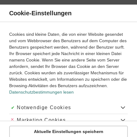
Direkt
zum
Cookie-Einstellungen
Suche
Menü
Inhalt
Die Teilung Deutschlands
Cookies sind kleine Daten, die von einer Website gesendet
und vom Webbrowser des Benutzers auf dem Computer des
Die Teilung Deutschlands – Lernwege
Benutzers gespeichert werden, während der Benutzer surft.
Ihr Browser speichert jede Nachricht in einer kleinen Datei
namens Cookie. Wenn Sie eine andere Seite vom Server
‐
9
10
anfordern, sendet Ihr Browser das Cookie an den Server
Geschichte
Klasse
zurück. Cookies wurden als zuverlässiger Mechanismus für
Websites entwickelt, um Informationen zu speichern oder die
Außenpolitische Entwicklungen von DDR und BRD
Browsing-Aktivitäten des Benutzers aufzuzeichnen.
Datenschutzbestimmungen lesen
#Willy Brandt
#Ostpolitik
#Moskauer Vertrag
#Warschauer Vertrag
#Grundlagenvertrag
#Bonner Alleinvertretungsanspruch
Akzeptiert:
Notwendige Cookies
#Ost-West-Konflikt
#Kalter Krieg
#Annäherung
#Oder-Neiße-Grenze
#Nato
#Warschauer Pakt
#Deutsche Demokratische Republik
#Bundesrepublik Deutschland
#Bau der Berliner Mauer
#Luftbrücke
Abgelehnt:
Marketing Cookies
#Kubakrise
#1948
#1949
#1955
#1961
#1962
#USA
Übung
Video
Jetzt lernen
#innerdeutsche Gipfeltreffen
#Ostverträge
#Viermächteabkommen
1
1
Aktuelle Einstellungen speichern
Abgelehnt:
Personalisierungs-Cookies
#Viermächte-Statut
#Transitabkommen
#1972
#Bruderkuss