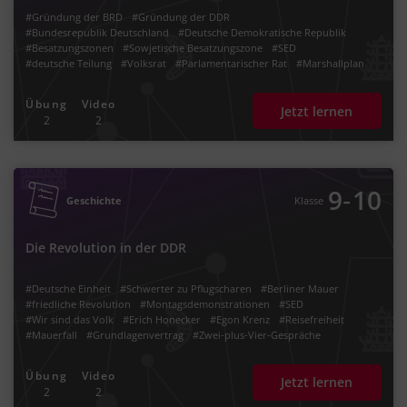
#Gründung der BRD
#Gründung der DDR
#Bundesrepublik Deutschland
#Deutsche Demokratische Republik
#Besatzungszonen
#Sowjetische Besatzungszone
#SED
#deutsche Teilung
#Volksrat
#Parlamentarischer Rat
#Marshallplan
#Westzonen
#Trizonen
#Bizonen
#Ostzone
#1949
#Konrad Adenauer
#Besatzungsstatut
#Viermächte-Status
Übung
Video
Jetzt lernen
#Sowjetunion
#UdSSR
#USA
#Frankreich
#Großbritannien
2
2
#Soziale Marktwirtschaft
#Planwirtschaft
#SPD
#KPD
#Sozialistische Einheitspartei Deutschlands
#Ostmark
#Deutsche Mark
#Einheitslisten
#Sekretariat
#Politbüro
#Zentralkomitee
#Bundesländer
#Grundgesetz
#Exekutive
#Legislative
#Judikative
#1948
#1950
#1955
#Nato
#Warschauer Pakt
#Föderalismus
‐
9
10
Geschichte
Klasse
Die Revolution in der DDR
#Deutsche Einheit
#Schwerter zu Pflugscharen
#Berliner Mauer
#friedliche Revolution
#Montagsdemonstrationen
#SED
#Wir sind das Volk
#Erich Honecker
#Egon Krenz
#Reisefreiheit
#Mauerfall
#Grundlagenvertrag
#Zwei-plus-Vier-Gespräche
#Deutsche Demokratische Republik
#Sekretariat
#Politbüro
#Zentralkomitee
#Öffnung der Mauer
#Generalsekretär
#1990
#1989
Übung
Video
Jetzt lernen
#Wiedervereinung Deutschland
#deutsche Wiedervereinigung
2
2
#09. November
#neunter
#09.11.
#Zwei-Plus-Vier Vertrag