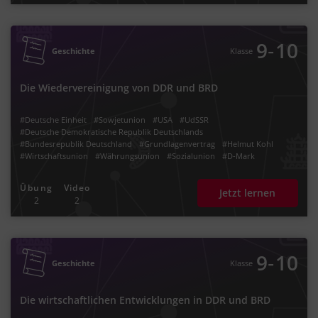
#Sowjetunion
#UdSSR
#USA
#Nato
#Warschauer Pakt
#Ostblock
#das kurze 20. Jahrhundert
#Jh.
#zwanzigste
#Wende
#BRD
#Ostdeutschland
#Westdeutschland
#Helmut Kohl
#Tag der Deutschen Einheit
#deutsche Teilung
‐
9
10
Geschichte
Klasse
Die Wiedervereinigung von DDR und BRD
#Deutsche Einheit
#Sowjetunion
#USA
#UdSSR
#Deutsche Demokratische Republik Deutschlands
#Bundesrepublik Deutschland
#Grundlagenvertrag
#Helmut Kohl
#Wirtschaftsunion
#Währungsunion
#Sozialunion
#D-Mark
#Treuhandgesellschaft
#Fall der Berliner Mauer
#1990
#1989
#2 + 4 Vertrag
#alliierte Siegermächte
#Nato
#Warschauer Pakt
Übung
Video
Jetzt lernen
#2 + 4 Gespräche
#das kurze 20. Jahrhundert
#Jh.
#zwanzigste
#zwei
2
2
#vier
#Mauerfall
#09. November
#neunter
#09.11.
#Erich Honecker
#Egon Krenz
#Reisefreiheit
#friedliche Revolution
#Plus
#1991
#1992
#1993
#03. Oktober
#03.10.
#Tag der Deutschen Wiedervereinigung
#BRD
#DDR
#neue Bundesländer
‐
9
10
Geschichte
Klasse
Die wirtschaftlichen Entwicklungen in DDR und BRD