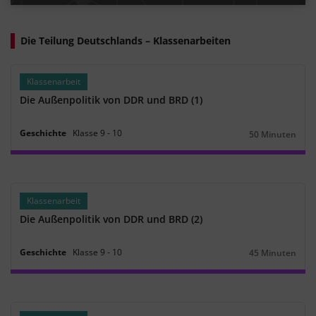
#Zentralkomitee
#Sozialistische Einheitspartei Deutschlands
#Generalsekretär
#deutsche Teilung
#Doppelte Staatsgründung
#68er-Bewegung
#Studentenprotesten
#Rudi Dutschke
#SDS
Die Teilung Deutschlands – Klassenarbeiten
#Spiegel-Affäre
#Vietnamkongress
#RAF
#das kurze 20. Jahrhundert
#Jh.
#Rote Armee Fraktion
#Wirtschaftswunder
Klassenarbeit
Die Außenpolitik von DDR und BRD (1)
Geschichte
Klasse
9
‐
10
50 Minuten
Dauer:
Klassenarbeit
Die Außenpolitik von DDR und BRD (2)
Geschichte
Klasse
9
‐
10
45 Minuten
Dauer: