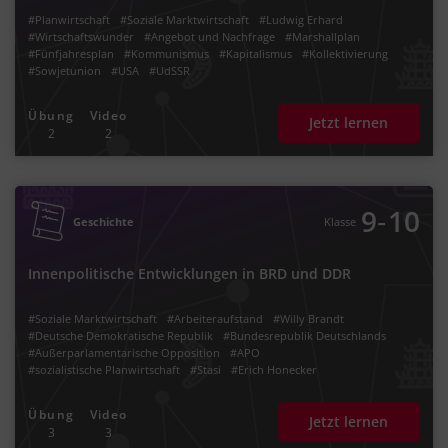
#Planwirtschaft
#Soziale Marktwirtschaft
#Ludwig Erhard
#Wirtschaftswunder
#Angebot und Nachfrage
#Marshallplan
#Fünfjahresplan
#Kommunismus
#Kapitalismus
#Kollektivierung
#Sowjetunion
#USA
#UdSSR
#Deutsche Demokratische Republik Deutschlands
#Bundesrepublik Deutschland
#Grundlagenvertrag
#1945
#1948
Übung
Video
Jetzt lernen
#1949
#Fünfjahrplan
#5-Jahres-Plan
#Privatbesitz
#Gemeinbesitz
2
2
#Enteignung
#Volkseigene Betriebe
#VEB
#LPG
‐
9
10
Geschichte
Klasse
Innenpolitische Entwicklungen in BRD und DDR
#Soziale Marktwirtschaft
#Arbeiteraufstand
#Willy Brandt
#Deutsche Demokratische Republik
#Bundesrepublik Deutschlands
#Außerparlamentarische Opposition
#APO
#sozialistische Planwirtschaft
#Stasi
#Erich Honecker
#Notstandgesetze
#Bundesrepublik Deutschland
#Sowjetunion
#UdSSR
#Rote Armee
#1955
#Studentenbewegung
Übung
Video
Jetzt lernen
#Studentenrevolte
#liberale Gesellschaft
#SED
#Ostmark
3
3
#Deutsche Mark
#Einheitslisten
#Sekretariat
#Politbüro