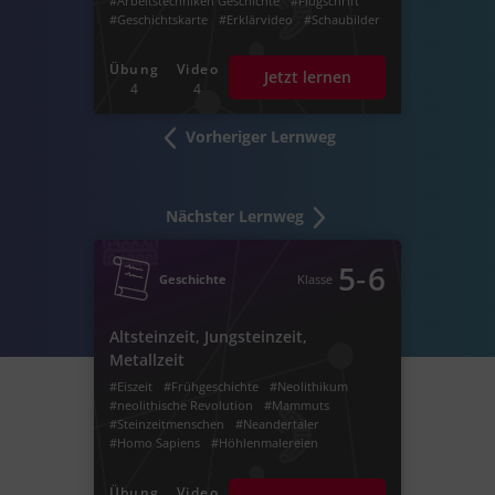
#Arbeitstechniken Geschichte
#Flugschrift
#Geschichtskarte
#Erklärvideo
#Schaubilder
Übung
Video
Jetzt lernen
4
4
Vorheriger Lernweg
Nächster Lernweg
‐
5
6
Geschichte
Klasse
Altsteinzeit, Jungsteinzeit,
Metallzeit
#Eiszeit
#Frühgeschichte
#Neolithikum
#neolithische Revolution
#Mammuts
#Steinzeitmenschen
#Neandertaler
#Homo Sapiens
#Höhlenmalereien
#Mittelsteinzeit
#Bronzezeit
#Kupfersteinzeit
#Eisenzeit
#Kupferzeit
#Urzeit
#Archäologie
Übung
Video