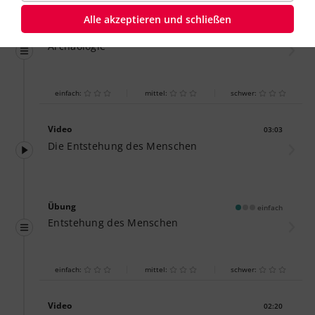
Alle akzeptieren und schließen
Übung
einfach
Archäologie
einfach:
mittel:
schwer:
Video
03:03
Dauer:
Die Entstehung des Menschen
Übung
einfach
Entstehung des Menschen
einfach:
mittel:
schwer:
Video
02:20
Dauer: