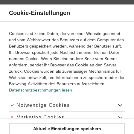
Direkt
zum
Cookie-Einstellungen
Suche
Menü
Inhalt
Menschen in vorgeschichtlicher Zeit
Cookies sind kleine Daten, die von einer Website gesendet
und vom Webbrowser des Benutzers auf dem Computer des
Geschichte
5. ‐ 6. Klasse
Benutzers gespeichert werden, während der Benutzer surft.
Empfohlen von
Ihr Browser speichert jede Nachricht in einer kleinen Datei
Tutorin Noemi
namens Cookie. Wenn Sie eine andere Seite vom Server
Menschen in vorgeschichtlicher Zeit
anfordern, sendet Ihr Browser das Cookie an den Server
zurück. Cookies wurden als zuverlässiger Mechanismus für
Dauer:
40 Minuten
Websites entwickelt, um Informationen zu speichern oder die
Browsing-Aktivitäten des Benutzers aufzuzeichnen.
Datenschutzbestimmungen lesen
VIDEOS, AUFGABEN UND ÜBUNGEN
ZUGEHÖRIGE KLASSENARBEITEN
Akzeptiert:
Notwendige Cookies
Video
02:41
Abgelehnt:
Marketing Cookies
Dauer:
Archäologie
Aktuelle Einstellungen speichern
Abgelehnt:
Personalisierungs-Cookies