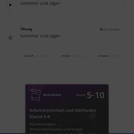
Sammler und Jäger
Übung
einfach
Sammler und Jäger
einfach:
mittel:
schwer:
‐
5
10
Geschichte
Klasse
Arbeitstechniken und Methoden
Klasse 5-8
#Quellenanalyse
#Historische Quellen untersuchen