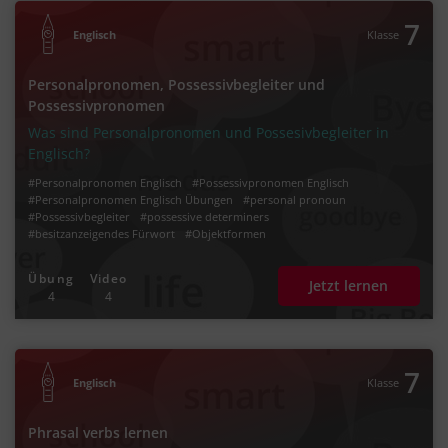
7
Englisch
Klasse
Personalpronomen, Possessivbegleiter und
Possessivpronomen
Was sind Personalpronomen und Possesivbegleiter in
Englisch?
#Personalpronomen Englisch
#Possessivpronomen Englisch
#Personalpronomen Englisch Übungen
#personal pronoun
#Possessivbegleiter
#possessive determiners
#besitzanzeigendes Fürwort
#Objektformen
#Objektformen personal pronouns
Übung
Video
Jetzt lernen
4
4
7
Englisch
Klasse
Phrasal verbs lernen