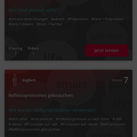
Was sind phrasal verbs?
#phrasal verbs Übungen
#adverb
#Präposition
#Verb + Präposition
#Verb + Adverb
#Verb + Partikel
Übung
Video
Jetzt lernen
1
1
7
Englisch
Klasse
Reflexivpronomen gebrauchen
Wie werden Reflexivpronomen verwendet?
#each other
#one another
#reflexive pronoun or each other
#-self
#-selves
#Pronomen auf -self
#Pronomen auf -selves
#self-pronouns
#Reflexivpronomen gebrauchen