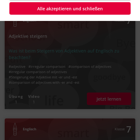
Alle akzeptieren und schließen
7
Englisch
Klasse
Adjektive steigern
Was ist beim Steigern von Adjektiven auf Englisch zu
beachten?
#adjective
#irregular comparison
#comparison of adjectives
#irregular comparison of adjectives
#Steigerung der Adjektive mit -er und -est
#comparison of adjectives with -er and -est
#Adjektive im Englischen steigern
Übung
Video
Jetzt lernen
1
1
7
Englisch
Klasse