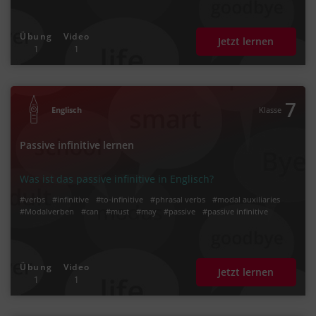
Übung
Video
Jetzt lernen
1
1
7
Englisch
Klasse
Passive infinitive lernen
Was ist das passive infinitive in Englisch?
#verbs
#infinitive
#to-infinitive
#phrasal verbs
#modal auxiliaries
#Modalverben
#can
#must
#may
#passive
#passive infinitive
Übung
Video
Jetzt lernen
1
1