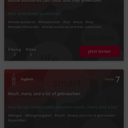
Modal auxiliaries can, must und may anwenden
Was sind modal auxiliaries?
#modal auxiliaries
#Modalverben
#can
#must
#may
#modale Hilfsverben
#modal auxiliaries and their substitutes
Übung
Video
Jetzt lernen
3
3
7
Englisch
Klasse
Much, many und a lot of gebrauchen
Was ist der Unterschied zwischen much, many und a lot?
#Mengen
#Mengenangaben
#much
#many und a lot of gebrauchen
#quantifiers