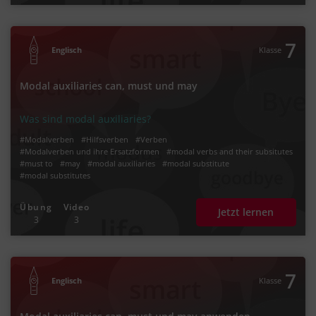
7
Englisch
Klasse
Modal auxiliaries can, must und may
Was sind modal auxiliaries?
#Modalverben
#Hilfsverben
#Verben
#Modalverben und ihre Ersatzformen
#modal verbs and their subsitutes
#must to
#may
#modal auxiliaries
#modal substitute
#modal substitutes
Übung
Video
Jetzt lernen
3
3
7
Englisch
Klasse