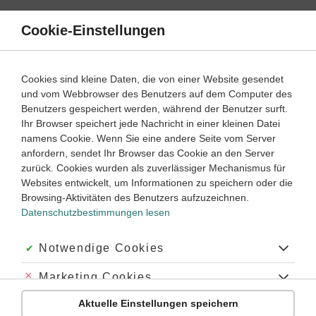
Direkt
zum
Cookie-Einstellungen
Suche
Menü
Inhalt
Lernvideos
Cookies sind kleine Daten, die von einer Website gesendet
und vom Webbrowser des Benutzers auf dem Computer des
Lernwege mit Erklär- und Anleitungsvideos
Benutzers gespeichert werden, während der Benutzer surft.
Ihr Browser speichert jede Nachricht in einer kleinen Datei
namens Cookie. Wenn Sie eine andere Seite vom Server
7
anfordern, sendet Ihr Browser das Cookie an den Server
Englisch
Klasse
zurück. Cookies wurden als zuverlässiger Mechanismus für
Websites entwickelt, um Informationen zu speichern oder die
Adjektiv als Substantiv verwenden
Browsing-Aktivitäten des Benutzers aufzuzeichnen.
Datenschutzbestimmungen lesen
#adjective
#Noun
#Englisch Substantivierung
#adjectives used as nouns
#Englisch Adjektive
#Adjektive Englisch Übungen
#Adjektive Englisch
Akzeptiert:
Notwendige Cookies
Abgelehnt:
Marketing Cookies
Übung
Video
Jetzt lernen
1
1
Aktuelle Einstellungen speichern
Abgelehnt:
Personalisierungs-Cookies