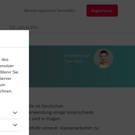
Bereits registriert? Anmelden
Registrieren
r
Für Lehrkräfte
Empfohlen von
r des
Tutor Ryan
enutzer
. Wenn Sie
Server
 um
ichnen.
verwendest. Wie im Deutschen
dass es in der Verwendung einige Unterschiede
n Aussagesätzen und in Fragen.
nnst du dich mithilfe unserer
Klassenarbeiten zu