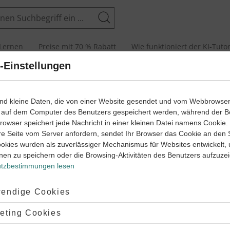
Suchen
Lernen
Preise mit 70 % Rabatt
Wie funktioniert der KI-Tuto
-Einstellungen
n
ind kleine Daten, die von einer Website gesendet und vom Webbrowse
 auf dem Computer des Benutzers gespeichert werden, während der B
 Browser speichert jede Nachricht in einer kleinen Datei namens Cookie
re Seite vom Server anfordern, sendet Ihr Browser das Cookie an den 
ookies wurden als zuverlässiger Mechanismus für Websites entwickelt,
nen zu speichern oder die Browsing-Aktivitäten des Benutzers aufzuze
tzbestimmungen lesen
 Vokabeln ausgedrückt. Hier erklären wir dir, wie du
some
und
any
Beziehung zwischen
some
und
any
. Allerdings musst du beachten, 
ptiert:
endige Cookies
s bedeutet „einige“ oder „etwas“.
Any
steht vor allem in verneinte
lehnt:
eting Cookies
nnst du dir in unseren Lernwegen ansehen. Fühlst du dich fit, ka
n!