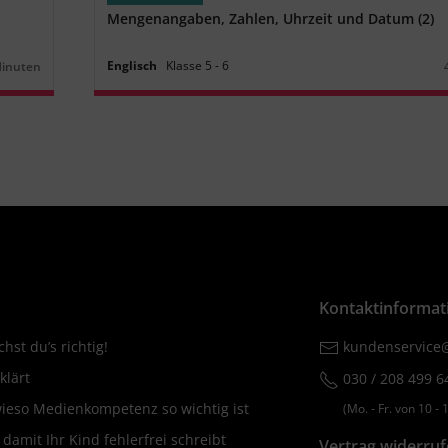
Mengenangaben, Zahlen, Uhrzeit und Datum (2)
Englisch
Klasse
5
‐
6
Minuten
r:
Kontaktinformat
hst du’s richtig!
kundenservice@
klärt
030 / 208 499 6
wieso Medienkompetenz so wichtig ist
(Mo. ‐ Fr. von 10 ‐ 1
amit Ihr Kind fehlerfrei schreibt
Vertrag widerru