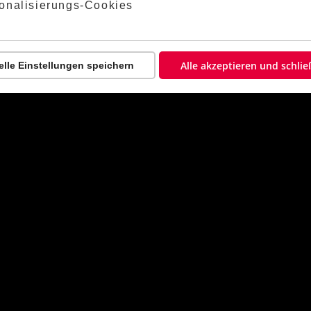
lehnt:
onalisierungs-Cookies
ZUGEHÖRIGE KLASSENARBEITEN
Alle akzeptieren und schli
elle Einstellungen speichern
me
d
rauchst