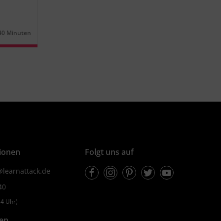
40 Minuten
Dauer:
ionen
Folgt uns auf
Facebook
Instagram
Pinterest
Twitter
Youtube
learnattack.de
40
4 Uhr)
fen