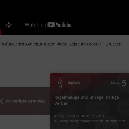
itt-für-Schritt-Anleitung zum Video
Zeige im Fenster
Drucken
5
Klasse
Englisch
Regelmäßige und unregelmäßige 
5
Englisch
Klasse
Was sind regelmäßige und unregelmäßige 
Regelmäßige und unregelmäßige
in En
Vorheriger Lernweg
Verben
#regular verbs
#irregul
#simple past
#Bildung unregelmäßig
#irregular verbs
#regular verbs
#unregelmäßige Verben 
#Bildung unregelmäßige Verben
#simple past
#unregelmäßige Verben Englisch