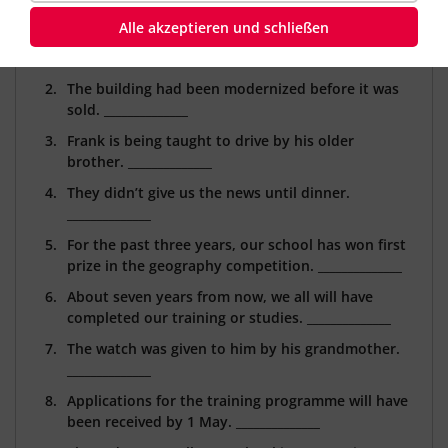
“passive”.
Alle akzeptieren und schließen
The class ball at our school has always been
planned by the parents. ______________
The building had been modernized before it was
sold. ______________
Frank is being taught to drive by his older
brother. ______________
They didn’t give us the news until dinner.
______________
For the past three years, our school has won first
prize in the geography competition. ______________
About seven years from now, we all will have
completed our training or studies. ______________
The watch was given to him by his grandmother.
______________
Applications for the training programme will have
been received by 1 May. ______________