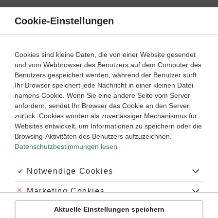
Direkt
zum
Cookie-Einstellungen
Suche
Menü
Inhalt
Klassenarbeiten
Cookies sind kleine Daten, die von einer Website gesendet
Klassenarbeit
und vom Webbrowser des Benutzers auf dem Computer des
Englisch
9. Klasse
Empfohlen von
Benutzers gespeichert werden, während der Benutzer surft.
Tutor Ryan
Ihr Browser speichert jede Nachricht in einer kleinen Datei
Passive (1)
namens Cookie. Wenn Sie eine andere Seite vom Server
anfordern, sendet Ihr Browser das Cookie an den Server
Dauer:
45 Minuten
zurück. Cookies wurden als zuverlässiger Mechanismus für
Websites entwickelt, um Informationen zu speichern oder die
Browsing-Aktivitäten des Benutzers aufzuzeichnen.
Datenschutzbestimmungen lesen
Aufgabe 1
5 Minuten
10 Punkte
einfach
Dauer:
Akzeptiert:
Notwendige Cookies
Grammar
Abgelehnt:
Marketing Cookies
Read each sentence. If the sentence is in active voice,
Aktuelle Einstellungen speichern
write “active”, if the sentence is in passive voice, write
Abgelehnt:
Personalisierungs-Cookies