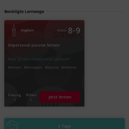
Benötigte Lernwege
‐
8
9
Englisch
Klasse
Impersonal passive lernen
Was ist das impersonal passive?
#Verben
#Partizipien
#Gerund
#infinitive
Übung
Video
Jetzt lernen
1
1
2 Tage