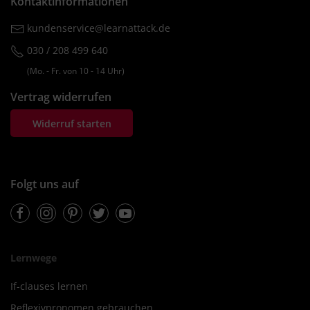
Kontaktinformationen
kundenservice@learnattack.de
030 / 208 499 640
(Mo. ‐ Fr. von 10 ‐ 14 Uhr)
Vertrag widerrufen
Widerruf starten
Folgt uns auf
Facebook
Instagram
Pinterest
Twitter
Youtube
Lernwege
If-clauses lernen
Reflexivpronomen gebrauchen