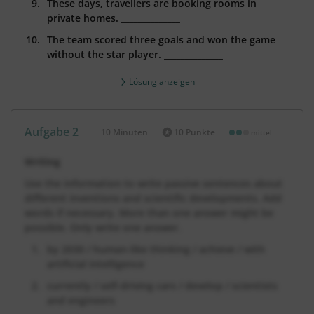
These days, travellers are booking rooms in
private homes. ______________
The team scored three goals and won the game
without the star player. ______________
Lösung anzeigen
Aufgabe 2
10 Minuten
10 Punkte
mittel
Dauer:
Writing
Use the information to write passive sentences about
different inventions and scientific developments. Add
words if necessary. More than one answer might be
possible. Only write one answer.
by 2030 / human-like thinking / achieve / with
artificial intelligence
currently / self-driving cars / develop / scientists
and engineers