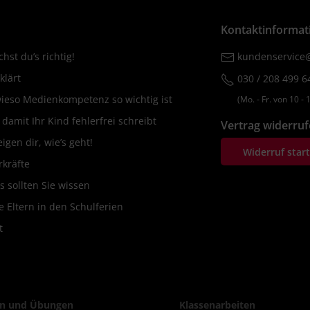
Kontaktinformat
hst du’s richtig!
kundenservice@
klärt
030 / 208 499 6
wieso Medienkompetenz so wichtig ist
(Mo. ‐ Fr. von 10 ‐ 1
amit Ihr Kind fehlerfrei schreibt
Vertrag widerru
igen dir, wie’s geht!
Widerruf star
rkräfte
s sollten Sie wissen
 Eltern in den Schulferien
t
n und Übungen
Klassenarbeiten