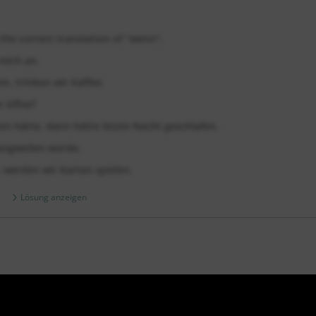
the correct translation of "wenn".
mich an.
n, trinken wir Kaffee.
r öffne?
en hätte, dann hätte letzte Nacht geschlafen.
langweilen würde.
 werden wir Karten spielen.
Lösung anzeigen