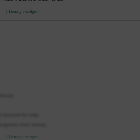
Lösung anzeigen
rbecue.
d shouted for help.
forgotten their money.
Lösung anzeigen