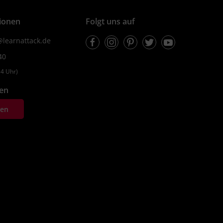
ionen
Folgt uns auf
Facebook
Instagram
Pinterest
Twitter
Youtube
learnattack.de
40
4 Uhr)
fen
ten