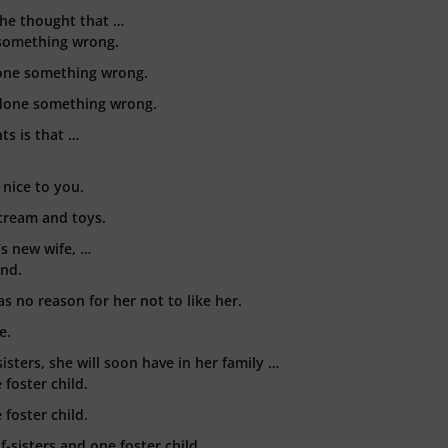
 he thought that …
something wrong.
done something wrong.
done something wrong.
ts is that …
 nice to you.
cream and toys.
’s new wife, …
end.
s no reason for her not to like her.
e.
isters, she will soon have in her family …
foster child.
foster child.
-sisters and one foster child.