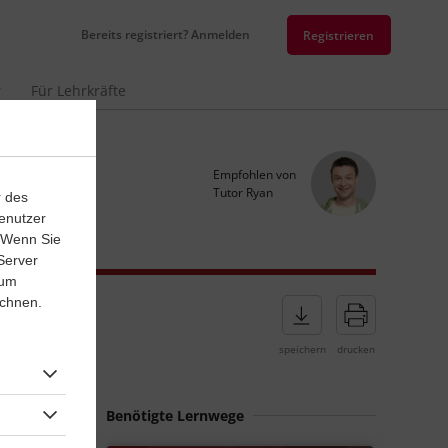
Bereits registriert? Anmelden
Registrieren
r
Für Lehrkräfte
Empfohlen von
Tutor Ryan
r des
enutzer
. Wenn Sie
Server
 um
ichnen.
7
Klasse
Englisch
Benötigte Lernwege
how