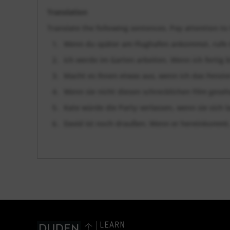
Translation
Translate the following sentences. Pay attention to 
Wenn du später am Flughafen ankommst, rufe 
Ich werde im Garten arbeiten. Wenn ich fertig bi
Macht es Ihnen etwas aus, wenn ich das Fenste
Wenn sie nicht diesen schrecklichen Film geseh
Kate würde die Party verlassen, wenn sie sich 
David ist noch draußen. Wenn er hereinkommt,