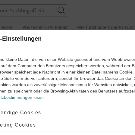
Suchen
Lernen
Preise mit 70 % Rabatt
Wie funktioniert der KI-Tuto
-Einstellungen
rbeiten
If-clauses (2)
ind kleine Daten, die von einer Website gesendet und vom Webbrowse
 auf dem Computer des Benutzers gespeichert werden, während der B
 Browser speichert jede Nachricht in einer kleinen Datei namens Cookie
re Seite vom Server anfordern, sendet Ihr Browser das Cookie an den 
ookies wurden als zuverlässiger Mechanismus für Websites entwickelt,
nen zu speichern oder die Browsing-Aktivitäten des Benutzers aufzuze
tzbestimmungen lesen
ptiert:
endige Cookies
lehnt:
eting Cookies
 of modern families. Two teenagers talk about their families and 