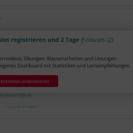
el
los registrieren und 2 Tage
If-clauses (2)
n: The if-part is not always in the first place!
 car (Typ II)
se questions in no time (Typ I)
Lernvideos, Übungen, Klassenarbeiten und Lösungen
eigenes Dashboard mit Statistiken und Lernempfehlungen
in Great Britain (Typ II)
 III)
t kostenlos ausprobieren
 (Typ II)
le phone (Typ II)
Lösung anzeigen
r