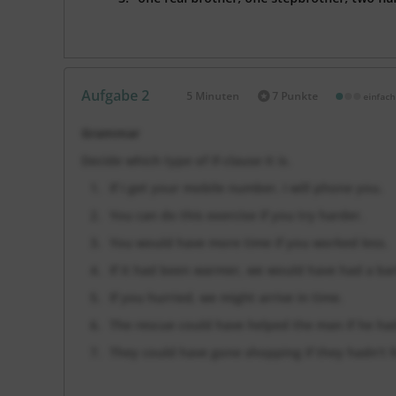
Aufgabe 2
5 Minuten
7 Punkte
einfach
Dauer:
Grammar
Decide which type of if-clause it is.
If I get your mobile number, I will phone you.
You can do this exercise if you try harder.
You would have more time if you worked less.
If it had been warmer, we would have had a ba
If you hurried, we might arrive in time.
The rescue could have helped the man if he ha
They could have gone shopping if they hadn’t 