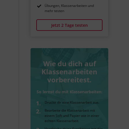
Übungen, Klassenarbeiten und
mehr testen
Jetzt 2 Tage testen
Wie du dich auf
Klassenarbeiten
vorbereitest.
So lernst du mit Klassenarbeiten:
Drucke dir eine Klassenarbeit aus.
Bearbeite die Klassenarbeit mit
einem Stift und Papier wie in einer
echten Klassenarbeit.
Vergleiche deine Ergebnisse mit der