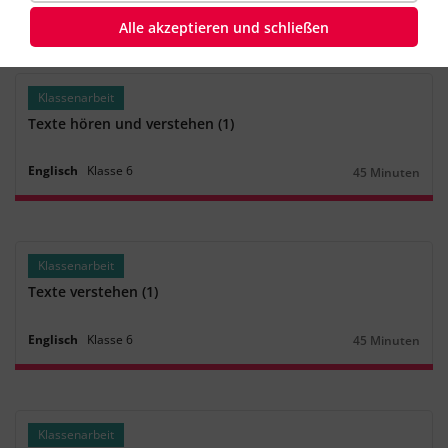
Englisch
Klasse
6
45 Minuten
Dauer:
Alle akzeptieren und schließen
Klassenarbeit
Texte hören und verstehen (1)
Englisch
Klasse
6
45 Minuten
Dauer:
Klassenarbeit
Texte verstehen (1)
Englisch
Klasse
6
45 Minuten
Dauer:
Klassenarbeit