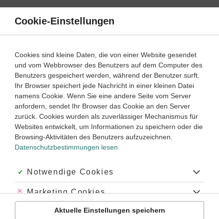
Direkt
zum
Cookie-Einstellungen
Suche
Menü
Inhalt
Klassenarbeiten
Cookies sind kleine Daten, die von einer Website gesendet
und vom Webbrowser des Benutzers auf dem Computer des
Klassenarbeiten und Abiturprüfungen
Benutzers gespeichert werden, während der Benutzer surft.
Ihr Browser speichert jede Nachricht in einer kleinen Datei
namens Cookie. Wenn Sie eine andere Seite vom Server
Klassenarbeit
anfordern, sendet Ihr Browser das Cookie an den Server
Brief/E-Mail schreiben (1)
zurück. Cookies wurden als zuverlässiger Mechanismus für
Websites entwickelt, um Informationen zu speichern oder die
Browsing-Aktivitäten des Benutzers aufzuzeichnen.
Englisch
Klasse
6
45 Minuten
Dauer:
Datenschutzbestimmungen lesen
Akzeptiert:
Notwendige Cookies
Klassenarbeit
Abgelehnt:
Marketing Cookies
Brief/E-Mail schreiben (2)
Aktuelle Einstellungen speichern
Abgelehnt:
Personalisierungs-Cookies