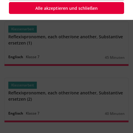
Englisch
Klasse
5
45 Minuten
Dauer:
Alle akzeptieren und schließen
Klassenarbeit
Reflexivpronomen, each other/one another, Substantive
ersetzen (1)
Englisch
Klasse
7
45 Minuten
Dauer:
Klassenarbeit
Reflexivpronomen, each other/one another, Substantive
ersetzen (2)
Englisch
Klasse
7
40 Minuten
Dauer: