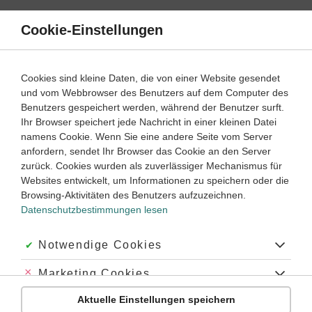
Direkt
zum
Cookie-Einstellungen
Suche
Menü
Inhalt
Pronomen
Cookies sind kleine Daten, die von einer Website gesendet
und vom Webbrowser des Benutzers auf dem Computer des
Klassenarbeiten und Abiturprüfungen
Benutzers gespeichert werden, während der Benutzer surft.
Ihr Browser speichert jede Nachricht in einer kleinen Datei
namens Cookie. Wenn Sie eine andere Seite vom Server
Klassenarbeit
anfordern, sendet Ihr Browser das Cookie an den Server
Pronomen (1)
zurück. Cookies wurden als zuverlässiger Mechanismus für
Websites entwickelt, um Informationen zu speichern oder die
Browsing-Aktivitäten des Benutzers aufzuzeichnen.
Englisch
Klasse
5
40 Minuten
Dauer:
Datenschutzbestimmungen lesen
Akzeptiert:
Notwendige Cookies
Klassenarbeit
Abgelehnt:
Marketing Cookies
Pronomen (2)
Aktuelle Einstellungen speichern
Abgelehnt:
Personalisierungs-Cookies