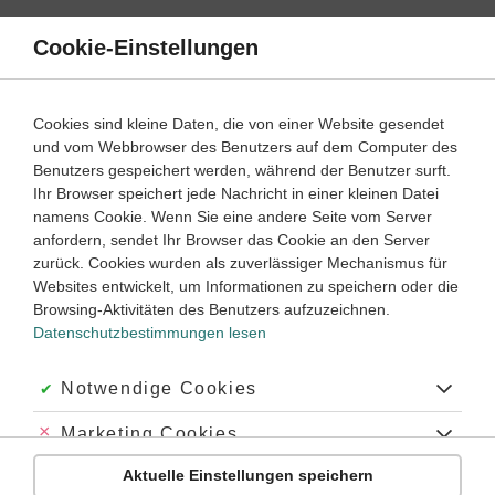
Direkt
zum
Cookie-Einstellungen
Suche
Menü
Inhalt
Schülerlexikon
Cookies sind kleine Daten, die von einer Website gesendet
Geschichte
5. Klasse ‐ Abitur
und vom Webbrowser des Benutzers auf dem Computer des
Benutzers gespeichert werden, während der Benutzer surft.
Wikinger
Ihr Browser speichert jede Nachricht in einer kleinen Datei
namens Cookie. Wenn Sie eine andere Seite vom Server
anfordern, sendet Ihr Browser das Cookie an den Server
zurück. Cookies wurden als zuverlässiger Mechanismus für
Wikinger,
ein kriegerisches Seefahrervolk im Norden und
Websites entwickelt, um Informationen zu speichern oder die
Nordosten Europas (Nord- und Ostseeraum) zur Zeit des
Browsing-Aktivitäten des Benutzers aufzuzeichnen.
Frühmittelalters
. Mit dem Überfall norwegischer Seefahrer
Datenschutzbestimmungen lesen
auf das Kloster Lindesfarne in England 793 begann das
Zeitalter der Wikinger, die plündernd und erobernd fast ganz
Europa (vor allem das heutige Frankenreich, den
Akzeptiert:
Notwendige Cookies
Mittelmeerraum und das Gebiet des späteren Russlands)
heimsuchten.
Abgelehnt:
Marketing Cookies
Im 9. Jahrhundert schlugen Wikingerheere feste Lager auf,
Aktuelle Einstellungen speichern
Abgelehnt:
Personalisierungs-Cookies
um zu überwintern und die Länder systematisch nach Beute