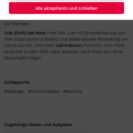
zu durchkämmen. Später wurden die Lager zu Siedlungen
Alle akzeptieren und schließen
umgebaut. So kam es auch zur Beherrschung der Normandie,
benannt nach den
Normannen
, eine andere Bezeichnung für
die Wikinger.
Erik (Erich) der Rote
(*um 940, †um 1010) entdeckte das von
ihm so benannte Grönland und leitete dessen Besiedlung von
Island aus ein. Sein Sohn
Leif Eriksson
(*um 970, †um 1020)
erreichte im Jahr 1000 sogar Amerika. Doch blieb dies ohne
dauerhafte Folgen.
Schlagworte
#Wikinger
#Frühmittelalter
#Nordsee
Zugehörige Videos und Aufgaben