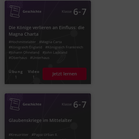
‐
6
7
Geschichte
Klasse
Die Könige verlieren an Einfluss: die
Magna Charta
#Hochmittelalter
#Magna Carta
#Königreich England
#Königreich Frankreich
#Johann Ohneland
#John Lackland
#Oberhaus
#Unterhaus
#Hundertjähriger Krieg
#Normannische Eroberung
Übung
Video
Jetzt lernen
#Herzog Wilhelm II.
#Ständeordnung
1
1
#Ständegesellschaft
#Erster Stand
#Spätmittelalter
#zweiter
#dritter
#1.
#2.
#3.
#Parlament
#Komitee
#Frühmittelalter
#Richard Löwenherz
#Kreuzzüge
#Adelsrat
#Steuerabgaben
#Klerus
#Königtum
‐
6
7
Geschichte
Klasse
#der Zweite
#1215
#Heinrich II.
#Französisch-Englischer Krieg
#Herzogtum Aquitanien
Glaubenskriege im Mittelalter
#Heiliges Römisches Reich
#Philipp II.
#100-Jähriger Krieg
#Papst Innozenz III.
#der dritte
#Normannische Herrschaft
#Kreuzritter
#Papst Urban II.
#Schildgeld
#Baronen
#Lehenspflicht