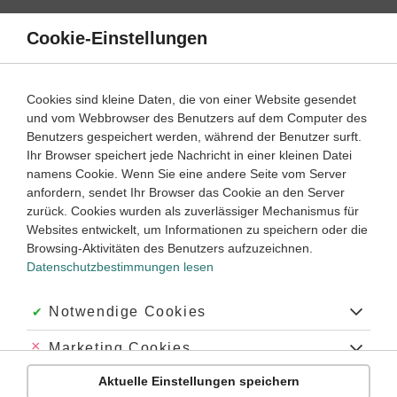
Direkt
zum
Cookie-Einstellungen
Suche
Menü
Inhalt
Schülerlexikon
Cookies sind kleine Daten, die von einer Website gesendet
Geschichte
5. Klasse ‐ Abitur
und vom Webbrowser des Benutzers auf dem Computer des
Benutzers gespeichert werden, während der Benutzer surft.
Vasall
Ihr Browser speichert jede Nachricht in einer kleinen Datei
namens Cookie. Wenn Sie eine andere Seite vom Server
anfordern, sendet Ihr Browser das Cookie an den Server
zurück. Cookies wurden als zuverlässiger Mechanismus für
Vasall,
der Lehnsmann im mittelalterlichen
Lehnswesen
, der
Websites entwickelt, um Informationen zu speichern oder die
sich freiwillig in den Dienst eines Lehnsherrn stellte, dessen
Browsing-Aktivitäten des Benutzers aufzuzeichnen.
Schutz er dadurch genoss. Auch ein Fürst konnte ein Vasall
Datenschutzbestimmungen lesen
sein. Es wird unterschieden zwischen Kron- und
Untervasallen.
Kronvasallen
(Herzöge, Grafen, Bischöfe)
erhielten ihr Lehen im System der
Grundherrschaft
direkt
Akzeptiert:
Notwendige Cookies
vom König. Zu den Untervasallen zählten Ritter, Äbte,
Dienstmannen und Beamte.
Abgelehnt:
Marketing Cookies
Aktuelle Einstellungen speichern
Abgelehnt:
Personalisierungs-Cookies