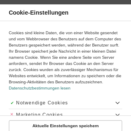
Direkt
zum
Cookie-Einstellungen
Suche
Menü
Inhalt
Schülerlexikon
Cookies sind kleine Daten, die von einer Website gesendet
Geschichte
5. Klasse ‐ Abitur
und vom Webbrowser des Benutzers auf dem Computer des
Benutzers gespeichert werden, während der Benutzer surft.
Deutscher Orden
Ihr Browser speichert jede Nachricht in einer kleinen Datei
namens Cookie. Wenn Sie eine andere Seite vom Server
anfordern, sendet Ihr Browser das Cookie an den Server
zurück. Cookies wurden als zuverlässiger Mechanismus für
Deutscher Orden,
1202 nach Vorbild des Templerordens
Websites entwickelt, um Informationen zu speichern oder die
gegründeter geistlicher
Ritterorden
. Im 13. Jahrhundert
Browsing-Aktivitäten des Benutzers aufzuzeichnen.
verlegte der Orden seine Missionierungstätigkeit in den
Datenschutzbestimmungen lesen
baltischen Raum. Auf diese Weise fassten die Ordensritter in
Estland, Livland und Kurland Fuß.
Akzeptiert:
Notwendige Cookies
Ostsiedlung und Missionierung
Abgelehnt:
Marketing Cookies
Der Orden begann 1230, von einem polnischen Fürsten
beauftragt, sein Eroberungswerk im Kampf gegen die noch
Aktuelle Einstellungen speichern
Abgelehnt:
Personalisierungs-Cookies
heidnischen Preußen. Haupt des Ordens war der