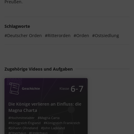
Preußen.
Schlagworte
#Deutscher Orden
#Ritterorden
#Orden
#Ostsiedlung
Zugehörige Videos und Aufgaben
‐
6
7
Geschichte
Klasse
Die Könige verlieren an Einfluss: die
Magna Charta
#Hochmittelalter
#Magna Carta
#Königreich England
#Königreich Frankreich
#Johann Ohneland
#John Lackland
#Oberhaus
#Unterhaus