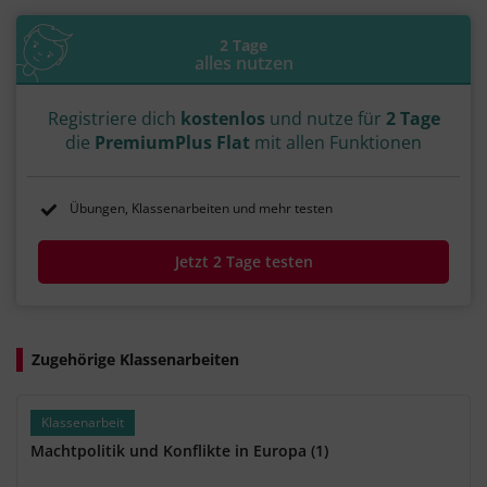
#2.
#3.
#4.
#5.
#6.
#7.
#Grafschaft Edessa
#1095
#1096
#1099
#Pilgerfahrt
#Byzantinisches Reich
2 Tage
#Seldschuken
#Synode von Clermont
alles nutzen
#der erste
#Konstantinopel
#Heiden
#Ostkirche
#Ketzer
#Wallfahrt
#Häresie
Registriere dich
kostenlos
und nutze für
2 Tage
die
PremiumPlus Flat
mit allen Funktionen
Übungen, Klassenarbeiten und mehr testen
Jetzt 2 Tage testen
Zugehörige Klassenarbeiten
Klassenarbeit
Machtpolitik und Konflikte in Europa (1)