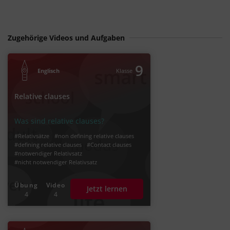
Zugehörige Videos und Aufgaben
9
Englisch
Klasse
Relative clauses
Was sind relative clauses?
#Relativsätze
#non defining relative clauses
#defining relative clauses
#Contact clauses
#notwendiger Relativsatz
#nicht notwendiger Relativsatz
#Relativpronomen
#Relative pronoun
Übung
Video
Jetzt lernen
4
4