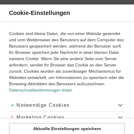
Direkt
zum
Cookie-Einstellungen
Suche
Menü
Inhalt
Schülerlexikon
Cookies sind kleine Daten, die von einer Website gesendet
Englisch
5. Klasse ‐ Abitur
und vom Webbrowser des Benutzers auf dem Computer des
Benutzers gespeichert werden, während der Benutzer surft.
Relative clause / Relativsatz
Ihr Browser speichert jede Nachricht in einer kleinen Datei
namens Cookie. Wenn Sie eine andere Seite vom Server
anfordern, sendet Ihr Browser das Cookie an den Server
zurück. Cookies wurden als zuverlässiger Mechanismus für
Merkmale
Websites entwickelt, um Informationen zu speichern oder die
Browsing-Aktivitäten des Benutzers aufzuzeichnen.
Relativsätze sind Nebensätze, die durch ein
Datenschutzbestimmungen lesen
Relativpronomen eingeleitet werden und eine Person
oder eine Sache genauer bestimmen.
Akzeptiert:
Notwendige Cookies
Sie können sich auf ganze Sätze oder auf
einzelne Ausdrücke beziehen.
Abgelehnt:
Marketing Cookies
Bezieht sich ein Relativsatz auf den gesamten Satz, wird
das Relativpronomen
which
verwendet. Häuﬁg beinhaltet
Aktuelle Einstellungen speichern
Abgelehnt:
Personalisierungs-Cookies