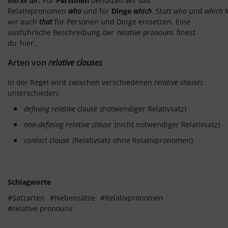
Merke dir:
Für
Personen
benutzen wir das
Relativpronomen
who
und für
Dinge
which
. Statt
who
und
which
k
wir auch
that
für Personen und Dinge einsetzen. Eine
ausführliche Beschreibung der
relative pronouns
finest
du
hier
.
Arten von
relative clauses
In der Regel wird zwischen verschiedenen
relative clauses
unterschieden:
defining relative clause
(notwendiger Relativsatz)
non-defining relative clause
(nicht notwendiger Relativsatz)
contact clause
(Relativsatz ohne Relativpronomen)
Schlagworte
#Satzarten
#Nebensätze
#Relativpronomen
#relative pronouns