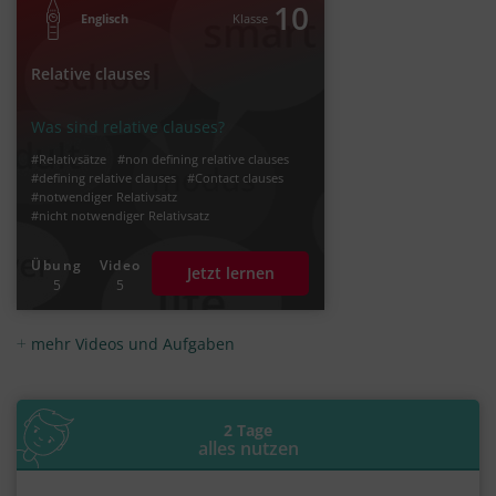
10
Englisch
Klasse
Relative clauses
Was sind relative clauses?
#Relativsätze
#non defining relative clauses
#defining relative clauses
#Contact clauses
#notwendiger Relativsatz
#nicht notwendiger Relativsatz
#Relativpronomen
#relative pronouns
#relative clauses bilden und gebrauchen
Übung
Video
Jetzt lernen
5
5
mehr Videos und Aufgaben
2 Tage
alles nutzen