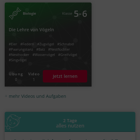
‐
5
6
Biologie
Klasse
Die Lehre von Vögeln
#Eier
#Federn
#Zugvögel
#Schnabel
#Paarungstanz
#Balz
#Nestflüchter
#Nesthocker
#Wasservögel
#Greifvögel
#Singvögel
Übung
Video
Jetzt lernen
0
1
mehr Videos und Aufgaben
2 Tage
alles nutzen