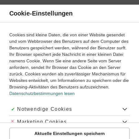
Direkt
zum
Cookie-Einstellungen
Suche
Menü
Inhalt
Schülerlexikon
Cookies sind kleine Daten, die von einer Website gesendet
Biologie
5. Klasse ‐ Abitur
und vom Webbrowser des Benutzers auf dem Computer des
Benutzers gespeichert werden, während der Benutzer surft.
Oviparie
Ihr Browser speichert jede Nachricht in einer kleinen Datei
namens Cookie. Wenn Sie eine andere Seite vom Server
anfordern, sendet Ihr Browser das Cookie an den Server
zurück. Cookies wurden als zuverlässiger Mechanismus für
Oviparie
: die Ablage von einzelligen, unentwickelten Eiern.
Websites entwickelt, um Informationen zu speichern oder die
Die
Befruchtung
der Eier erfolgt entweder außerhalb des
Browsing-Aktivitäten des Benutzers aufzuzeichnen.
mütterlichen Körpers (
viele Fische, Lurche
) oder
Datenschutzbestimmungen lesen
während der Eiablage, z. B. durch gespeicherte Samenzellen
(
Insekten, Spinnen
). –
Gegensatz:
Viviparie
.
Akzeptiert:
Notwendige Cookies
Abgelehnt:
Marketing Cookies
Schlagworte
Aktuelle Einstellungen speichern
Abgelehnt:
Personalisierungs-Cookies