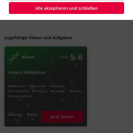
#Ei-Ablage
#Befruchtung
Alle akzeptieren und schließen
Zugehörige Videos und Aufgaben
‐
5
6
Biologie
Klasse
Andere Wirbellose
#Weichtiere
#Muscheln
#Würmer
#Tintenfische
#Oktopus
#Kalamari
#Kraken
#Ringelwürmer
Übung
Video
Jetzt lernen
1
1