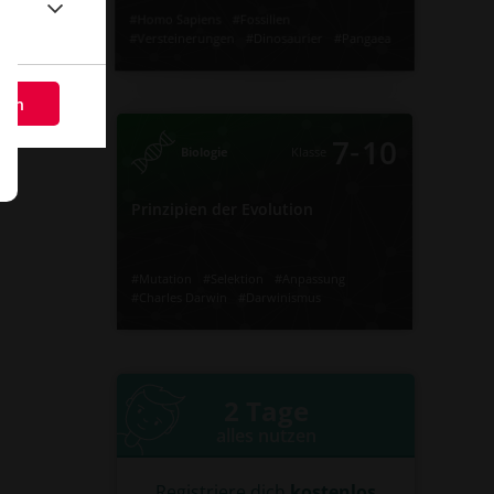
#Homo Sapiens
#Fossilien
#Versteinerungen
#Dinosaurier
#Pangaea
#Brückentiere
#Paläontologie
#Evolution
‐
10
7
Klasse
Biologie
Video
Übung
eßen
Jetzt lernen
2
1
Prinzipien der Evolution
‐
7
10
Biologie
Klasse
Prinzipien der Evolution
#Charles Darwin
#Anpassung
#Selektion
#Mutation
#Schöpfungsgeschichte
#Kreationismus
#Darwinismus
#Analogie
#Homologie
#Mutation
#Selektion
#Anpassung
#Charles Darwin
#Darwinismus
#Kreationismus
#Schöpfungsgeschichte
#Homologie
#Analogie
Video
Übung
Jetzt lernen
1
1
2 Tage
alles nutzen
Registriere dich
kostenlos