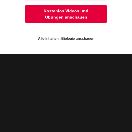
lehnt:
onalisierungs-Cookies
Video
Übung
Jetzt lernen
Kostenlos Videos und
2
1
Übungen anschauen
Alle akzeptieren und schli
elle Einstellungen speichern
Alle Inhalte in Biologie anschauen