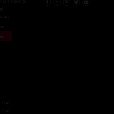
learnattack.de
40
4 Uhr)
fen
ten
Klasse
Klasse