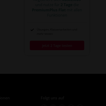
und nutze für
2 Tage
die
PremiumPlus Flat
mit allen
Funktionen
Übungen, Klassenarbeiten und
mehr testen
Jetzt 2 Tage testen
ionen
Folgt uns auf
Facebook
Instagram
Pinterest
Twitter
Youtube