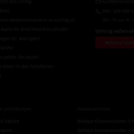
hst du’s richtig!
kundenservice@
klärt
030 / 208 499 6
wieso Medienkompetenz so wichtig ist
(Mo. ‐ Fr. von 10 ‐ 1
amit Ihr Kind fehlerfrei schreibt
Vertrag widerru
igen dir, wie’s geht!
Widerruf star
rkräfte
s sollten Sie wissen
 Eltern in den Schulferien
t
n und Übungen
Klassenarbeiten
d Signale
Biologie Klassenarbeiten 5 
Organe
Biologie Klassenarbeiten 6 