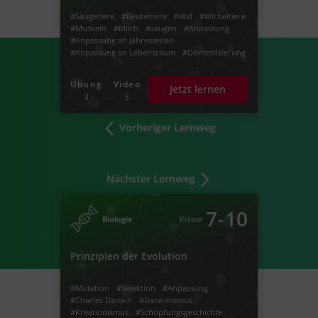
#Säugetiere
#Beuteltiere
#Wal
#Wirbeltiere
#Muskeln
#Milch
#säugen
#Anpassung
#Anpassung an Jahreszeiten
#Anpassung an Lebensraum
#Domestizierung
#Zähmung
#Haustiere
#Nutztiere
Übung
Video
Jetzt lernen
3
3
Vorheriger Lernweg
Nächster Lernweg
‐
7
10
Biologie
Klasse
Prinzipien der Evolution
#Mutation
#Selektion
#Anpassung
#Charles Darwin
#Darwinismus
#Kreationismus
#Schöpfungsgeschichte