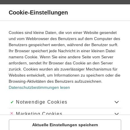
Direkt
zum
Cookie-Einstellungen
Suche
Menü
Inhalt
Evolutionstheorie
Cookies sind kleine Daten, die von einer Website gesendet
und vom Webbrowser des Benutzers auf dem Computer des
Biologie
9. ‐ 10. Klasse
Benutzers gespeichert werden, während der Benutzer surft.
Empfohlen von
Ihr Browser speichert jede Nachricht in einer kleinen Datei
Tutorin Julia
namens Cookie. Wenn Sie eine andere Seite vom Server
Erdzeitgeschichte
anfordern, sendet Ihr Browser das Cookie an den Server
zurück. Cookies wurden als zuverlässiger Mechanismus für
Dauer:
20 Minuten
Websites entwickelt, um Informationen zu speichern oder die
Browsing-Aktivitäten des Benutzers aufzuzeichnen.
Datenschutzbestimmungen lesen
VIDEOS, AUFGABEN UND ÜBUNGEN
ZUGEHÖRIGE KLASSENARBEITEN
Akzeptiert:
Notwendige Cookies
Video
03:34
Abgelehnt:
Marketing Cookies
Dauer:
Wie ist die Welt entstanden?
Aktuelle Einstellungen speichern
Abgelehnt:
Personalisierungs-Cookies