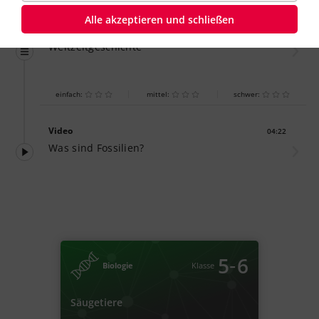
Alle akzeptieren und schließen
Übung
einfach
Weltzeitgeschichte
einfach:
mittel:
schwer:
Video
04:22
Dauer:
Was sind Fossilien?
‐
5
6
Biologie
Klasse
Säugetiere