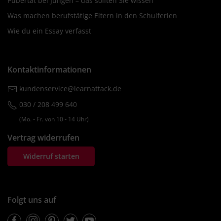
Pubertät bei Jungen – das sollten Sie wissen
Was machen berufstätige Eltern in den Schulferien
Wie du ein Essay verfasst
Kontaktinformationen
kundenservice@learnattack.de
030 / 208 499 640
(Mo. ‐ Fr. von 10 ‐ 14 Uhr)
Vertrag widerrufen
Widerruf starten
Folgt uns auf
Facebook
Instagram
Pinterest
Twitter
Youtube