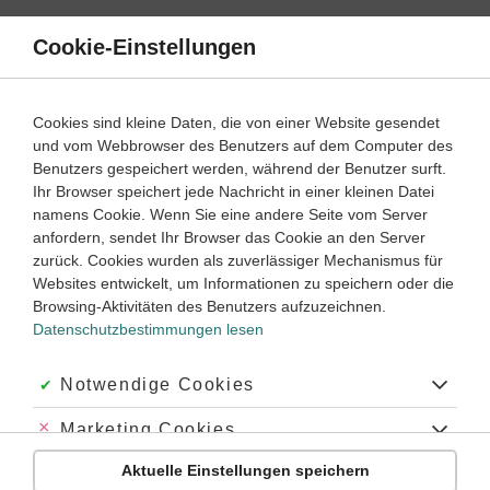
Direkt
zum
Cookie-Einstellungen
Suche
Menü
Inhalt
Klassenarbeiten
Cookies sind kleine Daten, die von einer Website gesendet
und vom Webbrowser des Benutzers auf dem Computer des
Klassenarbeiten und Abiturprüfungen
Benutzers gespeichert werden, während der Benutzer surft.
Ihr Browser speichert jede Nachricht in einer kleinen Datei
namens Cookie. Wenn Sie eine andere Seite vom Server
Klassenarbeit
anfordern, sendet Ihr Browser das Cookie an den Server
Strahlenoptik (1)
zurück. Cookies wurden als zuverlässiger Mechanismus für
Websites entwickelt, um Informationen zu speichern oder die
Browsing-Aktivitäten des Benutzers aufzuzeichnen.
Physik
Klasse
8
45 Minuten
Dauer:
Datenschutzbestimmungen lesen
Akzeptiert:
Notwendige Cookies
Klassenarbeit
Abgelehnt:
Marketing Cookies
Strahlenoptik (2)
Aktuelle Einstellungen speichern
Abgelehnt:
Personalisierungs-Cookies