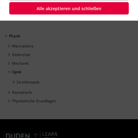
Physik
Klasse
8
35 Minuten
Dauer:
Alle akzeptieren und schließen
Physik
Wärmelehre
Elektrizität
Mechanik
Optik
Strahlenoptik
Atomphysik
Physikalische Grundlagen