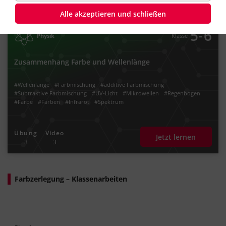
Alle akzeptieren und schließen
‐
5
6
Physik
Klasse
Zusammenhang Farbe und Wellenlänge
#Wellenlänge
#Farbmischung
#additive Farbmischung
#Subtraktive Farbmischung
#UV-Licht
#Mikrowellen
#Regenbogen
#Farbe
#Farben
#Infrarot
#Spektrum
Übung
Video
Jetzt lernen
3
3
Farbzerlegung – Klassenarbeiten