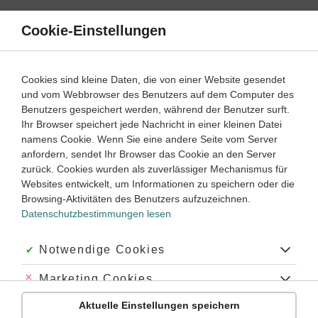
Direkt
zum
Cookie-Einstellungen
Suche
Menü
Inhalt
Farbzerlegung
Cookies sind kleine Daten, die von einer Website gesendet
und vom Webbrowser des Benutzers auf dem Computer des
Farbzerlegung – Lernwege
Benutzers gespeichert werden, während der Benutzer surft.
Ihr Browser speichert jede Nachricht in einer kleinen Datei
namens Cookie. Wenn Sie eine andere Seite vom Server
‐
5
6
anfordern, sendet Ihr Browser das Cookie an den Server
Physik
Klasse
zurück. Cookies wurden als zuverlässiger Mechanismus für
Websites entwickelt, um Informationen zu speichern oder die
Spektrum des Lichts
Browsing-Aktivitäten des Benutzers aufzuzeichnen.
Datenschutzbestimmungen lesen
#Wellenlänge
#Regenbogen
#Spektrum
#Regen
#Farbe
#Farben
#Prisma
Akzeptiert:
Notwendige Cookies
Abgelehnt:
Marketing Cookies
Übung
Video
Jetzt lernen
2
2
Aktuelle Einstellungen speichern
Abgelehnt:
Personalisierungs-Cookies