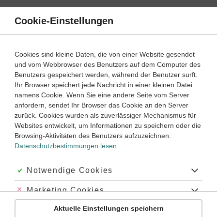
Direkt
zum
Cookie-Einstellungen
Suche
Menü
Inhalt
Klassenarbeiten
Cookies sind kleine Daten, die von einer Website gesendet
und vom Webbrowser des Benutzers auf dem Computer des
Klassenarbeiten und Abiturprüfungen
Benutzers gespeichert werden, während der Benutzer surft.
Ihr Browser speichert jede Nachricht in einer kleinen Datei
namens Cookie. Wenn Sie eine andere Seite vom Server
Klassenarbeit
anfordern, sendet Ihr Browser das Cookie an den Server
Kombinatorik (1)
zurück. Cookies wurden als zuverlässiger Mechanismus für
Websites entwickelt, um Informationen zu speichern oder die
Browsing-Aktivitäten des Benutzers aufzuzeichnen.
Mathematik
Klasse
8
45 Minuten
Dauer:
Datenschutzbestimmungen lesen
Akzeptiert:
Notwendige Cookies
Klassenarbeit
Abgelehnt:
Marketing Cookies
Kombinatorik (2)
Aktuelle Einstellungen speichern
Abgelehnt:
Personalisierungs-Cookies