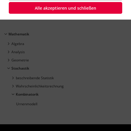
Mathematik
Klasse
8
45 Minuten
Dauer:
Alle akzeptieren und schließen
Mathematik
Algebra
Analysis
Geometrie
Stochastik
beschreibende Statistik
Wahrscheinlichkeitsrechnung
Kombinatorik
Urnenmodell