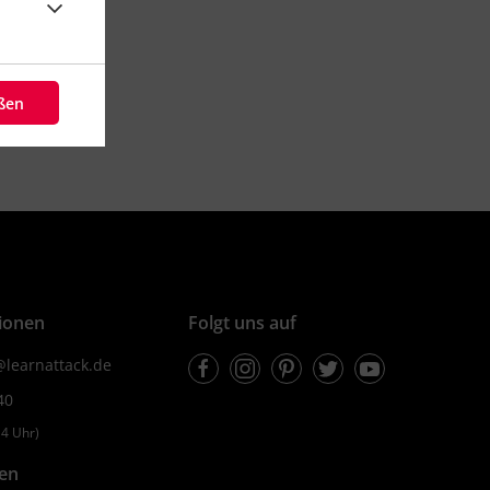
eßen
ionen
Folgt uns auf
Facebook
Instagram
Pinterest
Twitter
Youtube
learnattack.de
40
4 Uhr)
fen