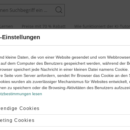
Suchen
Lernen
Preise mit 70 % Rabatt
Wie funktioniert der KI-Tuto
-Einstellungen
senarbeiten und Abiturprüfungen
ind kleine Daten, die von einer Website gesendet und vom Webbrowse
 auf dem Computer des Benutzers gespeichert werden, während der B
 Browser speichert jede Nachricht in einer kleinen Datei namens Cookie
arbeit
Klas
re Seite vom Server anfordern, sendet Ihr Browser das Cookie an den 
ookies wurden als zuverlässiger Mechanismus für Websites entwickelt,
ppe des Pythagoras (1)
Satz
nen zu speichern oder die Browsing-Aktivitäten des Benutzers aufzuze
tzbestimmungen lesen
tik
Klasse
9
Math
45 Minuten
Dauer:
ptiert:
endige Cookies
lehnt:
eting Cookies