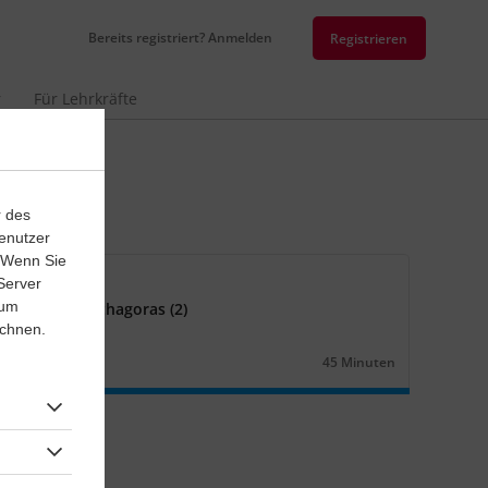
Bereits registriert? Anmelden
Registrieren
r
Für Lehrkräfte
r des
enutzer
. Wenn Sie
senarbeit
Server
 um
gruppe des Pythagoras (2)
ichnen.
ematik
Klasse
9
45 Minuten
Dauer: