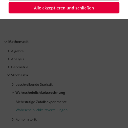
Mathematik
Klasse
10
‐
45 Minuten
Alle akzeptieren und schließen
Oberstufe
Dauer:
Mathematik
Algebra
Analysis
Geometrie
Stochastik
beschreibende Statistik
Wahrscheinlichkeitsrechnung
Mehrstufige Zufallsexperimente
Wahrscheinlichkeitsverteilungen
Kombinatorik