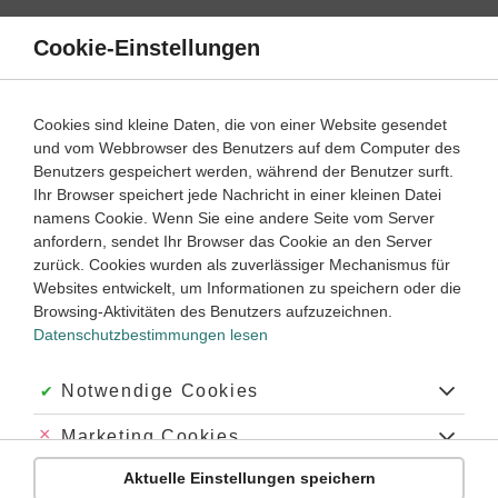
Direkt
zum
Cookie-Einstellungen
Suche
Menü
Inhalt
Wahrscheinlichkeitsverteilungen
Cookies sind kleine Daten, die von einer Website gesendet
und vom Webbrowser des Benutzers auf dem Computer des
Klassenarbeiten und Abiturprüfungen
Benutzers gespeichert werden, während der Benutzer surft.
Ihr Browser speichert jede Nachricht in einer kleinen Datei
namens Cookie. Wenn Sie eine andere Seite vom Server
Klassenarbeit
anfordern, sendet Ihr Browser das Cookie an den Server
Bernoulli-Ketten und Binomialverteilung (GTR) (1)
zurück. Cookies wurden als zuverlässiger Mechanismus für
Websites entwickelt, um Informationen zu speichern oder die
Mathematik
Klasse
10
‐
Browsing-Aktivitäten des Benutzers aufzuzeichnen.
45 Minuten
Oberstufe
Dauer:
Datenschutzbestimmungen lesen
Akzeptiert:
Notwendige Cookies
Klassenarbeit
Abgelehnt:
Marketing Cookies
Bernoulli-Ketten und Binomialverteilung (GTR) (2)
Aktuelle Einstellungen speichern
Abgelehnt:
Personalisierungs-Cookies