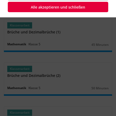
Mathematik
Klasse
7
‐
8
45 Minuten
Dauer:
Alle akzeptieren und schließen
Klassenarbeit
Brüche und Dezimalbrüche (1)
Mathematik
Klasse
5
45 Minuten
Dauer:
Klassenarbeit
Brüche und Dezimalbrüche (2)
Mathematik
Klasse
5
50 Minuten
Dauer:
Klassenarbeit