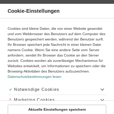
Direkt
zum
Cookie-Einstellungen
Suche
Menü
Inhalt
Algebra
Cookies sind kleine Daten, die von einer Website gesendet
und vom Webbrowser des Benutzers auf dem Computer des
Klassenarbeiten und Abiturprüfungen
Benutzers gespeichert werden, während der Benutzer surft.
Ihr Browser speichert jede Nachricht in einer kleinen Datei
namens Cookie. Wenn Sie eine andere Seite vom Server
Klassenarbeit
anfordern, sendet Ihr Browser das Cookie an den Server
Ausmultiplizieren, ausklammern, binomische Formeln (1)
zurück. Cookies wurden als zuverlässiger Mechanismus für
Websites entwickelt, um Informationen zu speichern oder die
Browsing-Aktivitäten des Benutzers aufzuzeichnen.
Mathematik
Klasse
7
‐
8
45 Minuten
Dauer:
Datenschutzbestimmungen lesen
Akzeptiert:
Notwendige Cookies
Klassenarbeit
Abgelehnt:
Marketing Cookies
Ausmultiplizieren, ausklammern, binomische Formeln (2)
Aktuelle Einstellungen speichern
Abgelehnt:
Personalisierungs-Cookies