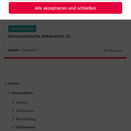
Latein
Lernjahr
1
45 Minuten
Dauer:
Alle akzeptieren und schließen
Klassenarbeit
Konsonantische Deklination (2)
Latein
Lernjahr
1
45 Minuten
Dauer:
Latein
Formenlehre
Verben
Zeitformen
Wortbildung
Deklination