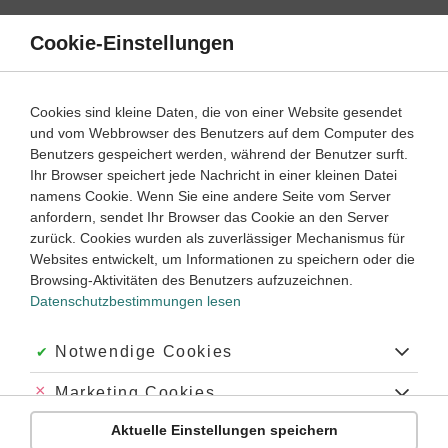
Direkt
zum
Cookie-Einstellungen
Suche
Menü
Inhalt
Klassenarbeiten
Cookies sind kleine Daten, die von einer Website gesendet
und vom Webbrowser des Benutzers auf dem Computer des
Klassenarbeiten und Abiturprüfungen
Benutzers gespeichert werden, während der Benutzer surft.
Ihr Browser speichert jede Nachricht in einer kleinen Datei
namens Cookie. Wenn Sie eine andere Seite vom Server
Klassenarbeit
anfordern, sendet Ihr Browser das Cookie an den Server
Adjektive deklinieren
zurück. Cookies wurden als zuverlässiger Mechanismus für
Websites entwickelt, um Informationen zu speichern oder die
Browsing-Aktivitäten des Benutzers aufzuzeichnen.
Latein
Lernjahr
1
45 Minuten
Dauer:
Datenschutzbestimmungen lesen
Akzeptiert:
Notwendige Cookies
Klassenarbeit
Abgelehnt:
Marketing Cookies
Konsonantische Deklination (1)
Aktuelle Einstellungen speichern
Abgelehnt:
Personalisierungs-Cookies