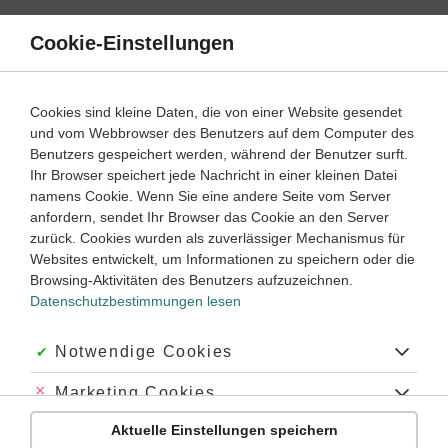
Direkt
zum
Cookie-Einstellungen
Suche
Menü
Inhalt
Klassenarbeiten
Cookies sind kleine Daten, die von einer Website gesendet
und vom Webbrowser des Benutzers auf dem Computer des
Klassenarbeiten und Abiturprüfungen
Benutzers gespeichert werden, während der Benutzer surft.
Ihr Browser speichert jede Nachricht in einer kleinen Datei
namens Cookie. Wenn Sie eine andere Seite vom Server
Klassenarbeit
anfordern, sendet Ihr Browser das Cookie an den Server
Past tense (1)
zurück. Cookies wurden als zuverlässiger Mechanismus für
Websites entwickelt, um Informationen zu speichern oder die
Browsing-Aktivitäten des Benutzers aufzuzeichnen.
Englisch
Klasse
10
45 Minuten
Dauer:
Datenschutzbestimmungen lesen
Akzeptiert:
Notwendige Cookies
Klassenarbeit
Abgelehnt:
Marketing Cookies
Past tense (2)
Aktuelle Einstellungen speichern
Abgelehnt:
Personalisierungs-Cookies