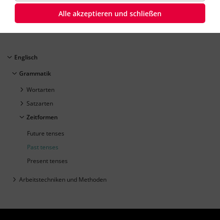
Englisch
Klasse
10
45 Minuten
Dauer:
Alle akzeptieren und schließen
Englisch
Grammatik
Wortarten
Satzarten
Zeitformen
Future tenses
Past tenses
Present tenses
Arbeitstechniken und Methoden