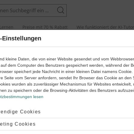
Suchen
Lernen
Preise mit 70 % Rabatt
Wie funktioniert der KI-Tuto
-Einstellungen
menge und molare Masse
ind kleine Daten, die von einer Website gesendet und vom Webbrowse
 auf dem Computer des Benutzers gespeichert werden, während der B
 Browser speichert jede Nachricht in einer kleinen Datei namens Cookie
re Seite vom Server anfordern, sendet Ihr Browser das Cookie an den 
ookies wurden als zuverlässiger Mechanismus für Websites entwickelt,
nen zu speichern oder die Browsing-Aktivitäten des Benutzers aufzuze
tzbestimmungen lesen
RBEITEN
ptiert:
endige Cookies
s
d
lehnt:
eting Cookies
ffmenge
d