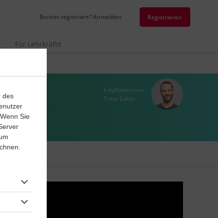
Bereits registriert? Anmelden
Registrieren
r
Für Lehrkräfte
Empfohlen von
r des
Tutor Lukas
enutzer
. Wenn Sie
Server
 um
ichnen.