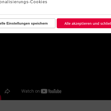
lehnt:
onalisierungs-Cookies
?
Alle akzeptieren und schli
elle Einstellungen speichern