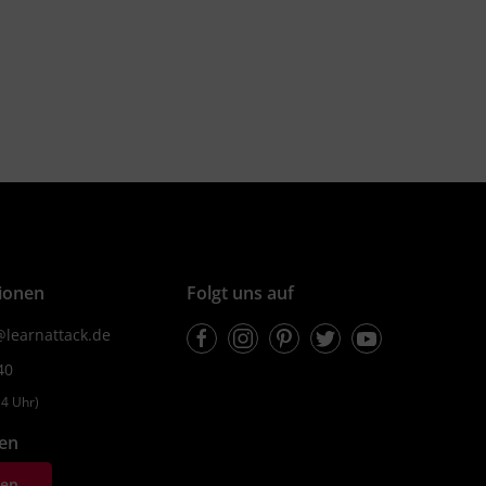
ionen
Folgt uns auf
Facebook
Instagram
Pinterest
Twitter
Youtube
learnattack.de
40
4 Uhr)
fen
ten