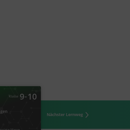
Chemie
Umsatzberechnungen
‐
9
10
Klasse
ngen
Nächster Lernweg
olare Masse
#Mol
#Stoffmenge
erechnung
#Mengenverhältnisse
öchiometrie
#Molmasse
#Masse
or
#stöchiometrischer Koeffizient
molare Masse