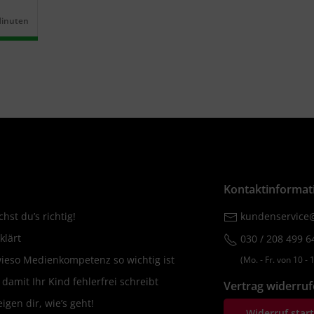
Minuten
r:
Kontaktinformat
hst du’s richtig!
kundenservice@
klärt
030 / 208 499 6
wieso Medienkompetenz so wichtig ist
(Mo. ‐ Fr. von 10 ‐ 1
amit Ihr Kind fehlerfrei schreibt
Vertrag widerru
igen dir, wie’s geht!
Widerruf star