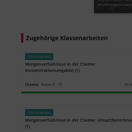
einfach:
mittel:
schwer:
#Stoffmenge
#M
#Stoffmengenkonzent
#Masseprozent
#Vol
#Volumenanteil
#Ma
Abschlusstest
einfach
#Solva
#Solvens
#g
Jetzt lernen
Stoffmenge, Molmasse,
#Lösungsmittel
#Ve
Molvolumen
#Stoffmenge
Zugehörige Klassenarbeiten
einfach:
mittel:
schwer:
Klassenarbeit
Mengenverhältnisse in der Chemie:
Konzentrationsangaben (1)
Chemie
Klasse
9
‐
10
45 
Daue
Klassenarbeit
Mengenverhältnisse in der Chemie: Umsatzberechn
(1)