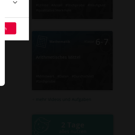
#Urliste
#Anteil
#Stichprobe
#Häufigkeit
#qualitative Merkmale
‐
7
6
#quantitative Merkmale
Klasse
Mathematik
Video
Übung
eßen
Jetzt lernen
5
5
Arithmetisches Mittel
‐
6
7
Mathematik
Klasse
Arithmetisches Mittel
#Stichprobe
#Durchschnitt
#Daten
#Mittelwert
#Mittelwert
#Daten
#Durchschnitt
#Stichprobe
Video
Übung
mehr Videos und Aufgaben
Jetzt lernen
2
2
2 Tage
alles nutzen