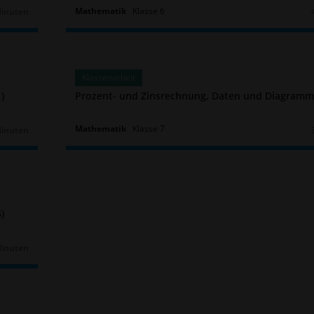
Mathematik
Klasse
6
Minuten
r:
Klassenarbeit
)
Prozent- und Zinsrechnung, Daten und Diagramme
Mathematik
Klasse
7
Minuten
r:
)
Minuten
r: