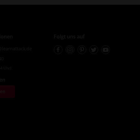
ionen
Folgt uns auf
Facebook
Instagram
Pinterest
Twitter
Youtube
learnattack.de
40
4 Uhr)
fen
ten