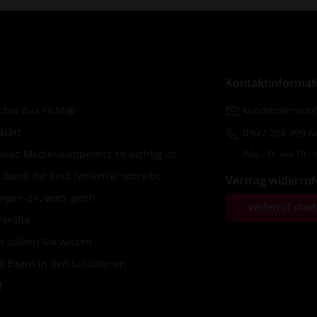
Kontaktinformat
hst du’s richtig!
kundenservice@
klärt
030 / 208 499 6
wieso Medienkompetenz so wichtig ist
(Mo. ‐ Fr. von 10 ‐ 1
amit Ihr Kind fehlerfrei schreibt
Vertrag widerru
igen dir, wie’s geht!
Widerruf star
rkräfte
s sollten Sie wissen
 Eltern in den Schulferien
t