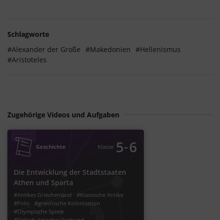
Schlagworte
#Alexander der Große
#Makedonien
#Hellenismus
#Aristoteles
Zugehörige Videos und Aufgaben
‐
5
6
Geschichte
Klasse
Die Entwicklung der Stadtstaaten
Athen und Sparta
#Antikes Griechenland
#Klassische Antike
#Polis
#griechische Kolonisation
#Olympische Spiele
#Delisch-Attischer Seebund