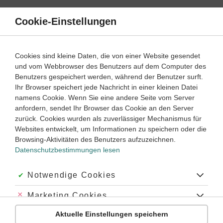
Direkt
zum
Cookie-Einstellungen
Suche
Menü
Inhalt
Schülerlexikon
Cookies sind kleine Daten, die von einer Website gesendet
Geschichte
5. Klasse ‐ Abitur
und vom Webbrowser des Benutzers auf dem Computer des
Benutzers gespeichert werden, während der Benutzer surft.
Alexander der Große
Ihr Browser speichert jede Nachricht in einer kleinen Datei
namens Cookie. Wenn Sie eine andere Seite vom Server
anfordern, sendet Ihr Browser das Cookie an den Server
zurück. Cookies wurden als zuverlässiger Mechanismus für
Alexander der Große,
König von
Makedonien,
Herrscher
Websites entwickelt, um Informationen zu speichern oder die
eines Weltreichs und Begründer des
Hellenismus
. Er lebte
Browsing-Aktivitäten des Benutzers aufzuzeichnen.
von 356 bis 323 v. Chr.
Datenschutzbestimmungen lesen
Alexander war der Sohn des makedonischen Königs Philipps
II. Seine Ausbildung leitete der griechische Philosoph
Akzeptiert:
Notwendige Cookies
Aristoteles
(*384, †322 v. Chr.). Nach dem gewaltsamen Tod
seines Vaters übernahm Alexander zwanzigjährig die
Abgelehnt:
Marketing Cookies
Herrschaft. Bis zu diesem Zeitpunkt hatte Philipp bereits
Griechenland unterworfen und war zum Führer der
Aktuelle Einstellungen speichern
Abgelehnt:
Personalisierungs-Cookies
„Korinthischen Liga“ geworden.