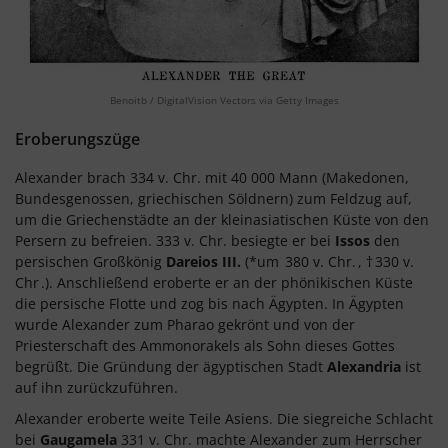
Benoitb / DigitalVision Vectors via Getty Images
Eroberungszüge
Alexander brach 334 v. Chr. mit 40 000 Mann (Makedonen,
Bundesgenossen, griechischen Söldnern) zum Feldzug auf,
um die Griechenstädte an der kleinasiatischen Küste von den
Persern zu befreien. 333 v. Chr. besiegte er bei
Issos
den
persischen Großkönig
Dareios III.
(*um
380 v. Chr.
, †
330 v.
Chr
.). Anschließend eroberte er an der phönikischen Küste
die persische Flotte und zog bis nach Ägypten. In Ägypten
wurde Alexander zum Pharao gekrönt und von der
Priesterschaft des Ammonorakels als Sohn dieses Gottes
begrüßt. Die Gründung der ägyptischen Stadt
Alexandria
ist
auf ihn zurückzuführen.
Alexander eroberte weite Teile Asiens. Die siegreiche Schlacht
bei
Gaugamela
331 v. Chr. machte Alexander zum Herrscher