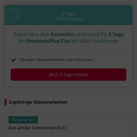
#n. Chr.
#Persienfeldzug
#Dareios
#Xerxes
#der erste
#2.
#1.
#Babylon
#Alexandreia
#324
#Eroberungen
#Expansionen
2 Tage
#Massenhochzeit
#Perser
#Diadochenreiche
alles nutzen
#Diadochenkriege
#Weltreich
#Hellenisierung
#Troja
Registriere dich
kostenlos
und nutze für
2 Tage
die
PremiumPlus Flat
mit allen Funktionen
Übungen, Klassenarbeiten und mehr testen
Jetzt 2 Tage testen
Zugehörige Klassenarbeiten
Klassenarbeit
Das antike Griechenland (1)