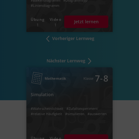
#Balkendiagramm
#Diagrammtyp
#Liniendiagramm
Übung
Video
Jetzt lernen
1
1
Vorheriger Lernweg
Nächster Lernweg
‐
7
8
Mathematik
Klasse
Simulation
#Wahrscheinlichkeit
#Zufallsexperiment
#relative Häufigkeit
#simulieren
#auswerten
Übung
Video