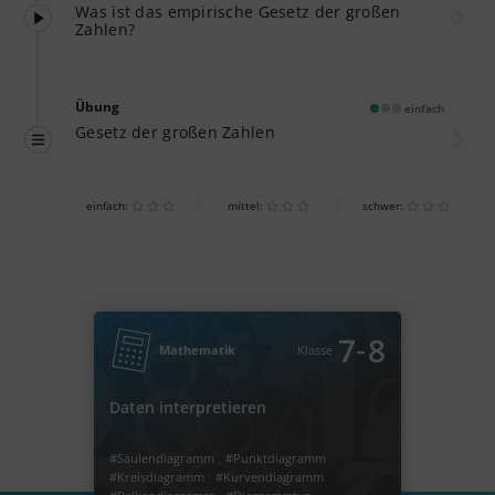
Was ist das empirische Gesetz der großen
Zahlen?
Übung
einfach
Gesetz der großen Zahlen
einfach:
mittel:
schwer:
‐
7
8
Mathematik
Klasse
Daten interpretieren
#Säulendiagramm
#Punktdiagramm
#Kreisdiagramm
#Kurvendiagramm