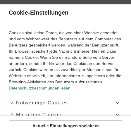
Direkt
zum
Cookie-Einstellungen
Suche
Menü
Inhalt
Wahrscheinlichkeitsrechnung
Cookies sind kleine Daten, die von einer Website gesendet
und vom Webbrowser des Benutzers auf dem Computer des
Mathematik
7. ‐ 8. Klasse
Benutzers gespeichert werden, während der Benutzer surft.
Empfohlen von
Ihr Browser speichert jede Nachricht in einer kleinen Datei
Tutorin Monica
namens Cookie. Wenn Sie eine andere Seite vom Server
Zufallsexperimente
anfordern, sendet Ihr Browser das Cookie an den Server
zurück. Cookies wurden als zuverlässiger Mechanismus für
Dauer:
40 Minuten
Websites entwickelt, um Informationen zu speichern oder die
Browsing-Aktivitäten des Benutzers aufzuzeichnen.
Datenschutzbestimmungen lesen
VIDEOS, AUFGABEN UND ÜBUNGEN
ZUGEHÖRIGE KLASSENARBEITEN
Akzeptiert:
Notwendige Cookies
Video
00:50
Abgelehnt:
Marketing Cookies
Dauer:
Was ist ein Zufallsexperiment?
Aktuelle Einstellungen speichern
Abgelehnt:
Personalisierungs-Cookies