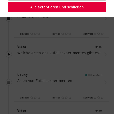
Alle akzeptieren und schließen
Übung
einfach
Zufallsexperimente
einfach:
mittel:
schwer:
Video
04:03
Dauer:
Welche Arten des Zufallsexperimentes gibt es?
Übung
einfach
Arten von Zufallsexperimenten
einfach:
mittel:
schwer:
Video
04:04
Dauer: