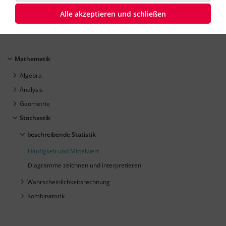
Mathematik
Klasse
6
45 Minuten
Dauer:
Alle akzeptieren und schließen
Mathematik
Algebra
Analysis
Geometrie
Stochastik
beschreibende Statistik
Häufigkeit und Mittelwert
Diagramme zeichnen und interpretieren
Wahrscheinlichkeitsrechnung
Kombinatorik