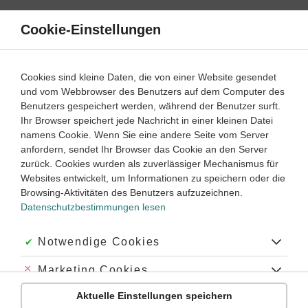
Direkt
zum
Cookie-Einstellungen
Suche
Menü
Inhalt
Klassenarbeiten
Cookies sind kleine Daten, die von einer Website gesendet
und vom Webbrowser des Benutzers auf dem Computer des
Klassenarbeiten und Abiturprüfungen
Benutzers gespeichert werden, während der Benutzer surft.
Ihr Browser speichert jede Nachricht in einer kleinen Datei
namens Cookie. Wenn Sie eine andere Seite vom Server
Klassenarbeit
anfordern, sendet Ihr Browser das Cookie an den Server
Dreisatz, Mittelwert, Diagramme (1)
zurück. Cookies wurden als zuverlässiger Mechanismus für
Websites entwickelt, um Informationen zu speichern oder die
Browsing-Aktivitäten des Benutzers aufzuzeichnen.
Mathematik
Klasse
6
45 Minuten
Dauer:
Datenschutzbestimmungen lesen
Akzeptiert:
Notwendige Cookies
Klassenarbeit
Abgelehnt:
Marketing Cookies
Dreisatz, Mittelwert, Diagramme (2)
Aktuelle Einstellungen speichern
Abgelehnt:
Personalisierungs-Cookies