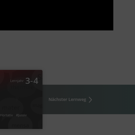
Latein
Befehle
‐
3
4
Lernjahr
Nächster Lernweg
v
#Hortativ
#Imperativ
#Befehl
Hortativ
#Jussiv