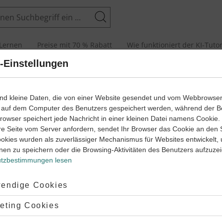
Suchen
Lernen
Preise mit 70 % Rabatt
Wie funktioniert der KI-Tuto
-Einstellungen
ind kleine Daten, die von einer Website gesendet und vom Webbrowse
 auf dem Computer des Benutzers gespeichert werden, während der B
 Browser speichert jede Nachricht in einer kleinen Datei namens Cookie
re Seite vom Server anfordern, sendet Ihr Browser das Cookie an den 
ookies wurden als zuverlässiger Mechanismus für Websites entwickelt,
nen zu speichern oder die Browsing-Aktivitäten des Benutzers aufzuze
tzbestimmungen lesen
en wie:
Curre!/Currite! Lauf!/Lauft!
Es handelt sich also um
Befehle
.
v).
ptiert:
endige Cookies
Imperativ
auf Latein
bildet
und
übersetzt
. Hier findest du viele
int
lehnt:
eting Cookies
standen? Dann versuche es doch einmal mit einer der
Klassenarbe