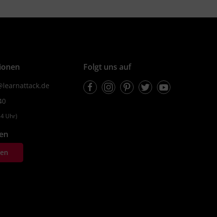
ionen
Folgt uns auf
Facebook
Instagram
Pinterest
Twitter
Youtube
learnattack.de
40
4 Uhr)
fen
ten