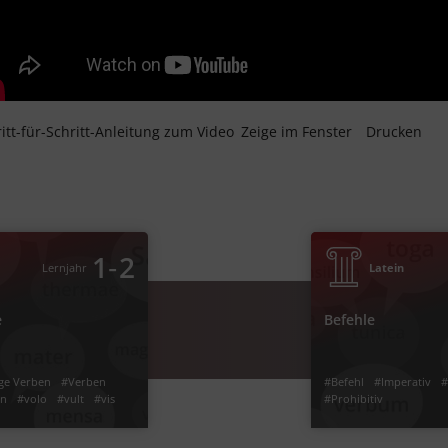
itt-für-Schritt-Anleitung zum Video
Zeige im Fenster
Drucken
‐
4
3
Latein
Lernjahr
velle, nolle, malle
‐
1
2
Lernjahr
Latein
e
Befehle
en
#unregelmäßige Verben
#velle
#Prohibitiv
#Jussi
#vis
#vult
#volo
#nicht wollen
ge Verben
#Verben
#Befehl
#Imperativ
#
en
#volo
#vult
#vis
#Prohibitiv