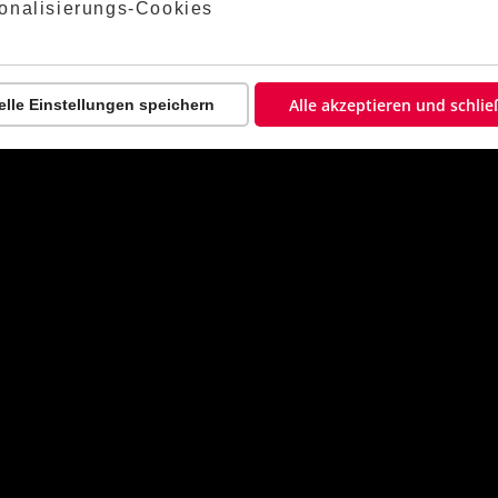
lehnt:
onalisierungs-Cookies
ZUGEHÖRIGE KLASSENARBEITEN
Alle akzeptieren und schli
elle Einstellungen speichern
n
neinten
erativ
dest