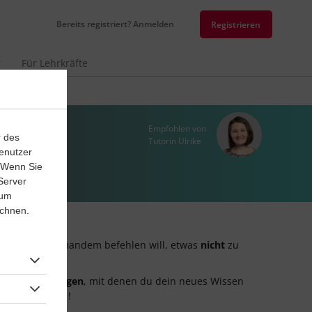
Bereits registriert? Anmelden
Registrieren
r
Für Lehrkräfte
Empfohlen von
r des
Tutorin Ulrike
enutzer
. Wenn Sie
Server
 um
ichnen.
 Wenn man jemandem befehlen will, etwas
nicht
zu
eraktive Übungen
, mit denen du dein neues Wissen
iten Satzarten
!