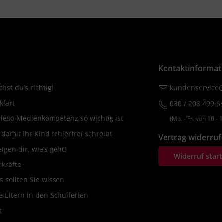
Kontaktinformat
hst du’s richtig!
kundenservice@
klärt
030 / 208 499 6
wieso Medienkompetenz so wichtig ist
(Mo. ‐ Fr. von 10 ‐ 1
amit Ihr Kind fehlerfrei schreibt
Vertrag widerru
igen dir, wie’s geht!
Widerruf star
rkräfte
s sollten Sie wissen
 Eltern in den Schulferien
t