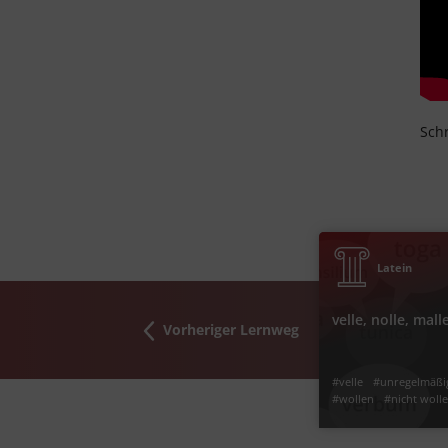
Schr
‐
2
1
Lernjahr
Latein
velle, nolle, mall
Vorheriger Lernweg
#wollen
#Verb
#velle
#unregelmäßi
#wollen
#nicht woll