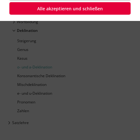
Verben
Alle akzeptieren und schließen
Zeitformen
Wortbildung
Deklination
Steigerung
Genus
Kasus
o- und a-Deklination
Konsonantische Deklination
Mischdeklination
e- und u-Deklination
Pronomen
Zahlen
Satzlehre