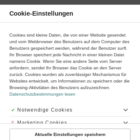
Direkt
zum
Cookie-Einstellungen
Suche
Menü
Inhalt
Klassenarbeiten
Cookies sind kleine Daten, die von einer Website gesendet
und vom Webbrowser des Benutzers auf dem Computer des
Klassenarbeiten und Abiturprüfungen
Benutzers gespeichert werden, während der Benutzer surft.
Ihr Browser speichert jede Nachricht in einer kleinen Datei
namens Cookie. Wenn Sie eine andere Seite vom Server
Klassenarbeit
anfordern, sendet Ihr Browser das Cookie an den Server
Adjektive der a-/o-Deklination
zurück. Cookies wurden als zuverlässiger Mechanismus für
Websites entwickelt, um Informationen zu speichern oder die
Browsing-Aktivitäten des Benutzers aufzuzeichnen.
Latein
Lernjahr
2
45 Minuten
Dauer:
Datenschutzbestimmungen lesen
Akzeptiert:
Notwendige Cookies
Abgelehnt:
Marketing Cookies
Latein
Formenlehre
Aktuelle Einstellungen speichern
Abgelehnt:
Personalisierungs-Cookies