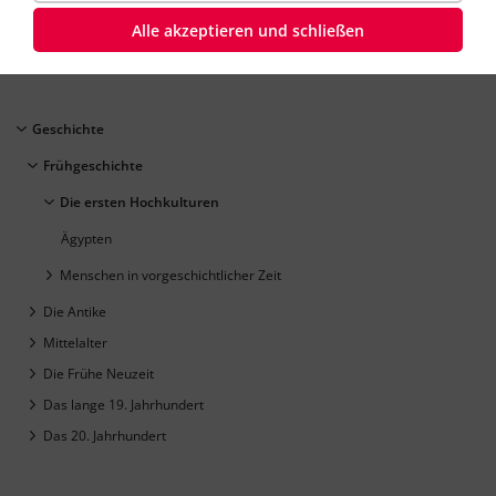
Geschichte
Klasse
5
35 Minuten
Dauer:
Alle akzeptieren und schließen
Geschichte
Frühgeschichte
Die ersten Hochkulturen
Ägypten
Menschen in vorgeschichtlicher Zeit
Die Antike
Mittelalter
Die Frühe Neuzeit
Das lange 19. Jahrhundert
Das 20. Jahrhundert