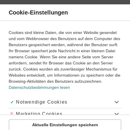
Direkt
zum
Cookie-Einstellungen
Suche
Menü
Inhalt
Klassenarbeiten
Cookies sind kleine Daten, die von einer Website gesendet
und vom Webbrowser des Benutzers auf dem Computer des
Klassenarbeiten und Abiturprüfungen
Benutzers gespeichert werden, während der Benutzer surft.
Ihr Browser speichert jede Nachricht in einer kleinen Datei
namens Cookie. Wenn Sie eine andere Seite vom Server
Klassenarbeit
anfordern, sendet Ihr Browser das Cookie an den Server
Das alte Ägypten (1)
zurück. Cookies wurden als zuverlässiger Mechanismus für
Websites entwickelt, um Informationen zu speichern oder die
Browsing-Aktivitäten des Benutzers aufzuzeichnen.
Geschichte
Klasse
5
35 Minuten
Dauer:
Datenschutzbestimmungen lesen
Akzeptiert:
Notwendige Cookies
Klassenarbeit
Abgelehnt:
Marketing Cookies
Das alte Ägypten (2)
Aktuelle Einstellungen speichern
Abgelehnt:
Personalisierungs-Cookies