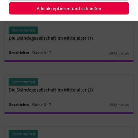
Geschichte
Klasse
6
‐
7
25 Minuten
Dauer:
Alle akzeptieren und schließen
Klassenarbeit
Die Ständegesellschaft im Mittelalter (1)
Geschichte
Klasse
6
‐
7
20 Minuten
Dauer:
Klassenarbeit
Die Ständegesellschaft im Mittelalter (2)
Geschichte
Klasse
6
‐
7
20 Minuten
Dauer:
Klassenarbeit