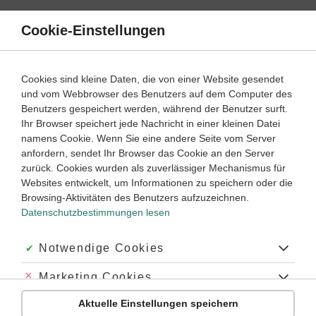
Direkt
zum
Cookie-Einstellungen
Suche
Menü
Inhalt
Mittelalter
Cookies sind kleine Daten, die von einer Website gesendet
und vom Webbrowser des Benutzers auf dem Computer des
Klassenarbeiten und Abiturprüfungen
Benutzers gespeichert werden, während der Benutzer surft.
Ihr Browser speichert jede Nachricht in einer kleinen Datei
namens Cookie. Wenn Sie eine andere Seite vom Server
Klassenarbeit
anfordern, sendet Ihr Browser das Cookie an den Server
Die Stadt im Mittelalter (1)
zurück. Cookies wurden als zuverlässiger Mechanismus für
Websites entwickelt, um Informationen zu speichern oder die
Browsing-Aktivitäten des Benutzers aufzuzeichnen.
Geschichte
Klasse
6
‐
7
20 Minuten
Dauer:
Datenschutzbestimmungen lesen
Akzeptiert:
Notwendige Cookies
Klassenarbeit
Abgelehnt:
Marketing Cookies
Die Stadt im Mittelalter (2)
Aktuelle Einstellungen speichern
Abgelehnt:
Personalisierungs-Cookies