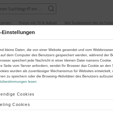
Suchen
Lernen
Preise mit 70 % Rabatt
Wie funktioniert der KI-Tuto
-Einstellungen
senarbeiten und Abiturprüfungen
ind kleine Daten, die von einer Website gesendet und vom Webbrowse
 auf dem Computer des Benutzers gespeichert werden, während der B
 Browser speichert jede Nachricht in einer kleinen Datei namens Cookie
arbeit
Klas
re Seite vom Server anfordern, sendet Ihr Browser das Cookie an den 
ookies wurden als zuverlässiger Mechanismus für Websites entwickelt,
tsche Kaiserreich (1)
Die F
nen zu speichern oder die Browsing-Aktivitäten des Benutzers aufzuze
tzbestimmungen lesen
hte
Klasse
8
‐
9
Gesch
40 Minuten
Dauer:
ptiert:
endige Cookies
lehnt:
eting Cookies
arbeit
Klas