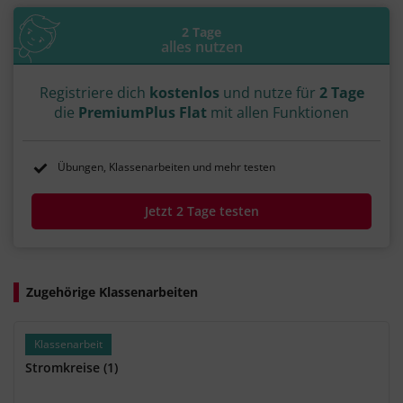
#Stromrichtung
#Bewegung
#gerichtet
#gerichtete Bewegung
#Ion
#Stromkreis
2 Tage
#Schaltung
#Spannungsquelle
#Schalter
alles nutzen
#Schaltplan
#U-I-Kennlinie
Registriere dich
kostenlos
und nutze für
2 Tage
die
PremiumPlus Flat
mit allen Funktionen
Übungen, Klassenarbeiten und mehr testen
Jetzt 2 Tage testen
Zugehörige Klassenarbeiten
Klassenarbeit
Stromkreise (1)