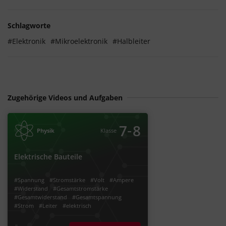
Schlagworte
#Elektronik
#Mikroelektronik
#Halbleiter
Zugehörige Videos und Aufgaben
‐
7
8
Physik
Klasse
Elektrische Bauteile
#Spannung
#Stromstärke
#Volt
#Ampere
#Widerstand
#Gesamtstromstärke
#Gesamtwiderstand
#Gesamtspannung
#Strom
#Leiter
#elektrisch
#elektrischer Leiter
#elektrischer Widerstand
#E-Lehre
#Metalldraht
#Strom fließen