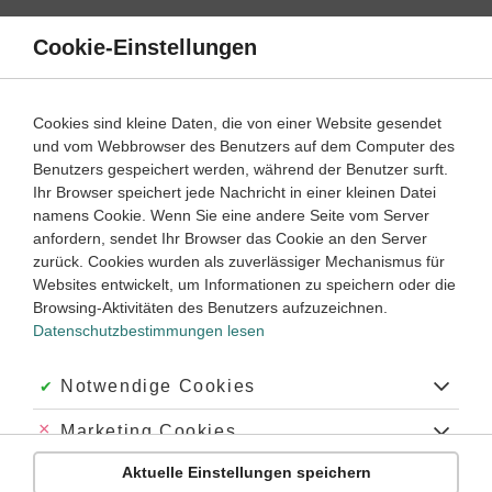
Direkt
zum
Cookie-Einstellungen
Suche
Menü
Inhalt
Schülerlexikon
Cookies sind kleine Daten, die von einer Website gesendet
Physik
5. Klasse ‐ Abitur
und vom Webbrowser des Benutzers auf dem Computer des
Benutzers gespeichert werden, während der Benutzer surft.
Transistor
Ihr Browser speichert jede Nachricht in einer kleinen Datei
namens Cookie. Wenn Sie eine andere Seite vom Server
anfordern, sendet Ihr Browser das Cookie an den Server
zurück. Cookies wurden als zuverlässiger Mechanismus für
Ein
Transistor
(von engl. transfer „Übertragung“ und resistor
Websites entwickelt, um Informationen zu speichern oder die
„(elektrischer) Widerstand“) ist ein
elektronisches
Browsing-Aktivitäten des Benutzers aufzuzeichnen.
Schaltelement, das auf der Kombination von Übergängen
Datenschutzbestimmungen lesen
zwischen p- und n-leitenden Schichten in
einem
Halbleiter
beruht. Der Transistor dient zum
Steuern
und
Verstärken
von Strömen oder
Akzeptiert:
Notwendige Cookies
Spannungen.
Früher wurden
hierfür vor allem
Trioden
eingesetzt.
Abgelehnt:
Marketing Cookies
Wie die Triode hat ein Transistor (mindestens) drei
Aktuelle Einstellungen speichern
Abgelehnt:
Personalisierungs-Cookies
Anschlüsse: zwei als Ein- und
Ausgangselektrode des zu