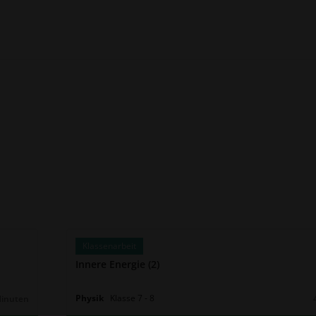
Klassenarbeit
Innere Energie (2)
Physik
Klasse
7
‐
8
Minuten
r: