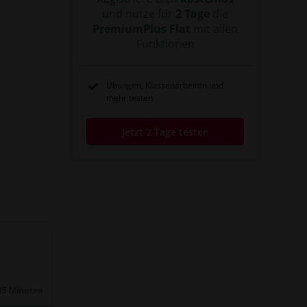
#Wasserkocher
#Aluminiumkugel
und nutze für
2 Tage
die
#Energiezufuhr
#Energiemenge
#Joule
PremiumPlus Flat
mit allen
#Kilojoule
#Energieabnahme
#Grad Celsius
#Grad
#Celsius
#Wärmeweiterleitung
Funktionen
#Schwingung
#Atombewegung
#Temperaturausgleich
#Wärmeaustausch
#Wärmekapazität
#Wärmeenergie
Übungen, Klassenarbeiten und
#Schwingungen
#Isolierkanne
mehr testen
Jetzt 2 Tage testen
45 Minuten
Dauer: