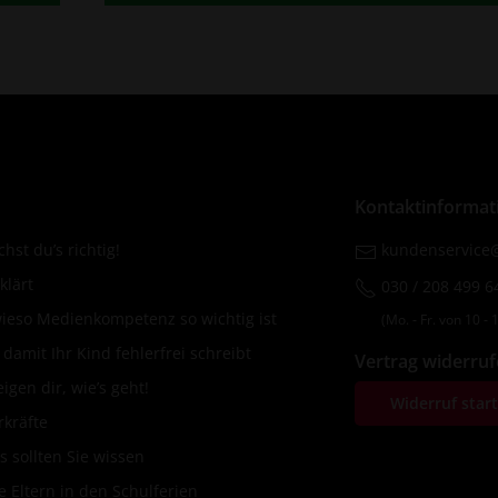
Kontaktinformat
hst du’s richtig!
kundenservice@
klärt
030 / 208 499 6
wieso Medienkompetenz so wichtig ist
(Mo. ‐ Fr. von 10 ‐ 1
amit Ihr Kind fehlerfrei schreibt
Vertrag widerru
igen dir, wie’s geht!
Widerruf star
rkräfte
s sollten Sie wissen
 Eltern in den Schulferien