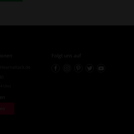
ionen
Folgt uns auf
Facebook
Instagram
Pinterest
Twitter
Youtube
learnattack.de
40
4 Uhr)
fen
ten