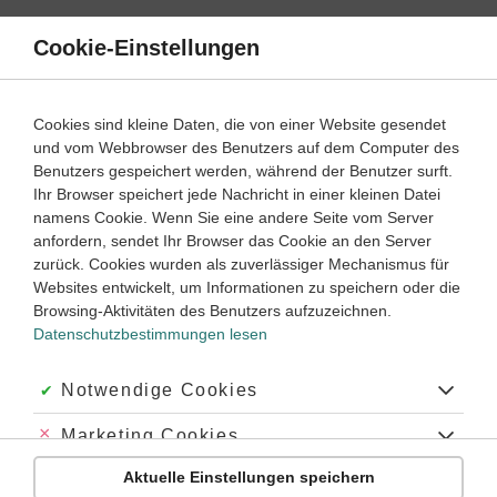
Direkt
zum
Cookie-Einstellungen
Suche
Menü
Inhalt
Schülerlexikon
Cookies sind kleine Daten, die von einer Website gesendet
Physik
5. Klasse ‐ Abitur
und vom Webbrowser des Benutzers auf dem Computer des
Benutzers gespeichert werden, während der Benutzer surft.
Stromkreis
Ihr Browser speichert jede Nachricht in einer kleinen Datei
namens Cookie. Wenn Sie eine andere Seite vom Server
anfordern, sendet Ihr Browser das Cookie an den Server
zurück. Cookies wurden als zuverlässiger Mechanismus für
Eine geschlossene Anordnung aus
elektrischen Leitern
,
Websites entwickelt, um Informationen zu speichern oder die
Schaltelementen (z. B.
Lichtquelle
,
Kondensator
oder
Spule
)
Browsing-Aktivitäten des Benutzers aufzuzeichnen.
und
Spannungsquellen
, durch die ein elektrischer Strom
Datenschutzbestimmungen lesen
fließen kann.
Je nach Art des Stroms unterscheidet man zwischen
Akzeptiert:
Notwendige Cookies
Gleichstrom
- und
Wechselstromkreisen
. In letzteren zeigen
viele Bauelemente frequenzabhängiges Verhalten.
Abgelehnt:
Marketing Cookies
Insbesondere können sich in Wechselstromkreisen
Aktuelle Einstellungen speichern
elektromagnetische Schwingungen
ausbilden und als
Abgelehnt:
Personalisierungs-Cookies