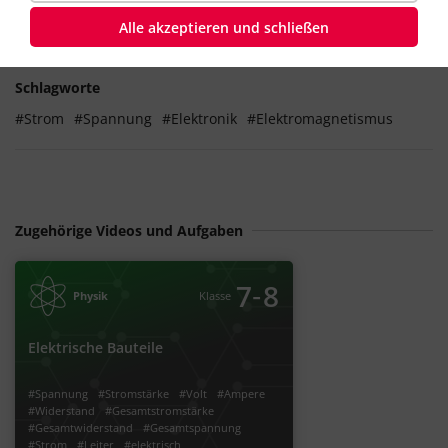
elektromagnetische Wellen
abgestrahlt werden.
Alle akzeptieren und schließen
Schlagworte
#Strom
#Spannung
#Elektronik
#Elektromagnetismus
Zugehörige Videos und Aufgaben
‐
7
8
Physik
Klasse
Elektrische Bauteile
#Spannung
#Stromstärke
#Volt
#Ampere
#Widerstand
#Gesamtstromstärke
#Gesamtwiderstand
#Gesamtspannung
#Strom
#Leiter
#elektrisch