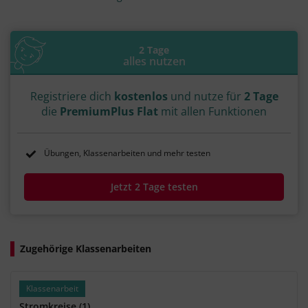
#Glühbirne
#Amperemeter
#Voltmeter
#Coulomb
#Strom
#elektrischer Strom
#Stromrichtung
#Bewegung
#gerichtet
#gerichtete Bewegung
#Ion
#Stromkreis
2 Tage
#Schaltung
#Spannungsquelle
#Schalter
alles nutzen
#Schaltplan
#U-I-Kennlinie
Registriere dich
kostenlos
und nutze für
2 Tage
die
PremiumPlus Flat
mit allen Funktionen
Übungen, Klassenarbeiten und mehr testen
Jetzt 2 Tage testen
Zugehörige Klassenarbeiten
Klassenarbeit
Stromkreise (1)