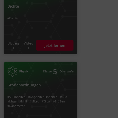
Dichte
#Dichte
Übung
Video
Jetzt lernen
1
1
‐
5
Physik
Klasse
Oberstufe
Größenordnungen
#Si-Einheiten
#Abgeleitet Einheiten
#Kilo
#Mega
#Milli
#Micro
#Giga
#Größen
#Nanometer