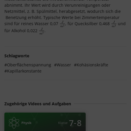
abnimmt. Ihr Wert wird durch Verunreinigungen oder
Netzmittel, z. B. Spülmittel, herabgesetzt, wodurch sich die
Benetzung erhöht. Typische Werte bei Zimmertemperatur
J
J
sind für reines Wasser 0,07
, für Quecksilber 0,468
und
J
m
2
J
m
2
2
2
m
m
J
für Alkohol 0,022
.
J
m
2
2
m
Schlagworte
#Oberflächenspannung
#Wasser
#Kohäsionskräfte
#Kapillarkonstante
Zugehörige Videos und Aufgaben
‐
7
8
Physik
Klasse