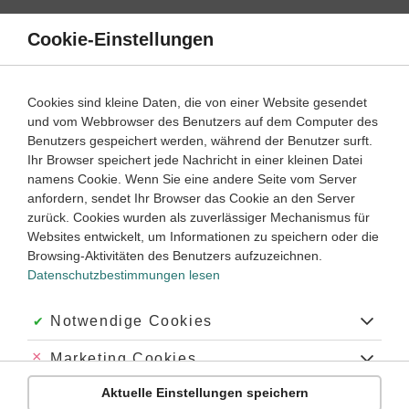
Direkt
zum
Cookie-Einstellungen
Suche
Menü
Inhalt
Schülerlexikon
Cookies sind kleine Daten, die von einer Website gesendet
Physik
5. Klasse ‐ Abitur
und vom Webbrowser des Benutzers auf dem Computer des
Benutzers gespeichert werden, während der Benutzer surft.
Oberflächenspannung
Ihr Browser speichert jede Nachricht in einer kleinen Datei
namens Cookie. Wenn Sie eine andere Seite vom Server
anfordern, sendet Ihr Browser das Cookie an den Server
zurück. Cookies wurden als zuverlässiger Mechanismus für
Die
Oberflächenspannung
tritt an der Oberfläche einer
Websites entwickelt, um Informationen zu speichern oder die
Flüssigkeit, aber auch an der
Grenzfläche
zweier nicht
Browsing-Aktivitäten des Benutzers aufzuzeichnen.
mischbarer Flüssigkeiten auf und wirkt einer Vergrößerung
Datenschutzbestimmungen lesen
der Ober- bzw. Grenzfläche entgegen, die das mehr Energie
erfordern würde. Die Grenzfläche verhält sich dabei wie eine
gespannte elastische „Haut“. Die
Oberflächenspannung spielt
Akzeptiert:
Notwendige Cookies
u. a. bei der Strömung durch
Kapillaren
eine wichtige Rolle.
Abgelehnt:
Marketing Cookies
Ursache der Oberflächenspannung sind die zwischen den
Molekülen der Flüssigkeit wirkenden anziehenden
Aktuelle Einstellungen speichern
Abgelehnt:
Personalisierungs-Cookies
Kohäsionskräfte
. Sie sind nach allen Seiten gleich stark und