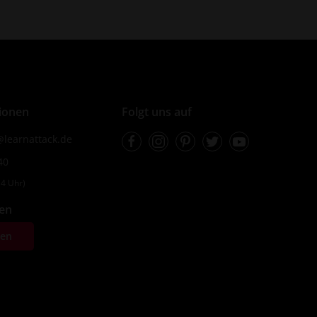
ionen
Folgt uns auf
Facebook
Instagram
Pinterest
Twitter
Youtube
learnattack.de
40
4 Uhr)
fen
ten