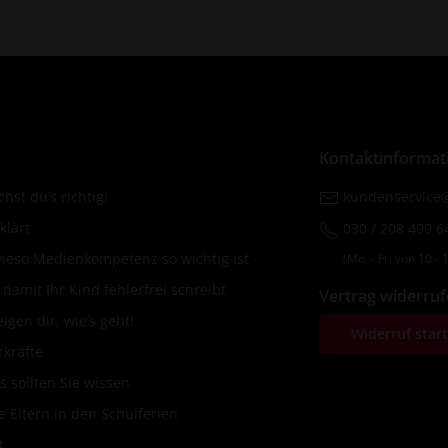
Kontaktinformat
hst du’s richtig!
kundenservice@
klärt
030 / 208 499 6
wieso Medienkompetenz so wichtig ist
(Mo. ‐ Fr. von 10 ‐ 1
amit Ihr Kind fehlerfrei schreibt
Vertrag widerru
igen dir, wie’s geht!
Widerruf star
rkräfte
s sollten Sie wissen
 Eltern in den Schulferien
t