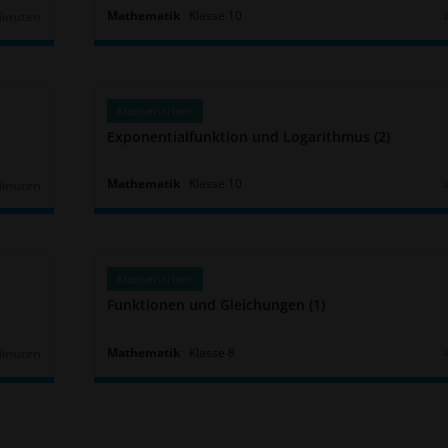
Mathematik
Klasse
10
Minuten
r:
Klassenarbeit
Exponentialfunktion und Logarithmus (2)
Mathematik
Klasse
10
Minuten
r:
Klassenarbeit
Funktionen und Gleichungen (1)
Mathematik
Klasse
8
Minuten
r: