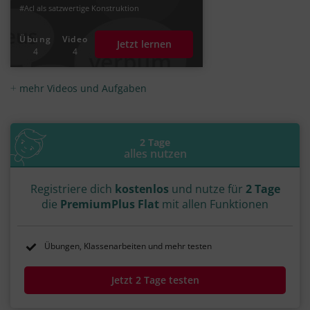
#AcI als satzwertige Konstruktion
#Zeitverhältnis im AcI
#Präsens Infinitiv
#Infinitiv Präsens Aktiv
Übung
Video
Jetzt lernen
#Infinitiv Präsens Passiv
#Infinitiv Perfekt
4
4
#Infinitiv Perfekt Aktiv
#Infinitiv Perfekt Passiv
#Infinitiv der Gleichzeitigkeit
#Infinitiv der Vorzeitigkeit
mehr Videos und Aufgaben
#Infinitiv der Nachzeitigkeit
#Infinitiv Futur Aktiv
2 Tage
alles nutzen
Registriere dich
kostenlos
und nutze für
2 Tage
die
PremiumPlus Flat
mit allen Funktionen
Übungen, Klassenarbeiten und mehr testen
Jetzt 2 Tage testen