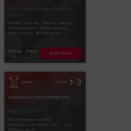
Was ist ein Ablativus absolutus in
Latein?
#Abl Abs
#Abl. abs.
#Abl. Abs
#abl.abs
#absoluter Ablativ
#Ablativ absolutus
#PPP im Abl abs
#PPA im Abl abs
Übung
Video
Jetzt lernen
5
5
‐
1
3
Latein
Lernjahr
Accusativus cum Infinitivo (AcI)
Was ist ein AcI?
#AcI
#Akkusativ mit Infinitiv
#Accusativus cum infinitivo
#a.c.i.
#a.c.i
#Funktion des AcI