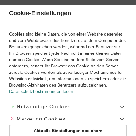
Direkt
zum
Cookie-Einstellungen
Suche
Menü
Inhalt
Schülerlexikon
Cookies sind kleine Daten, die von einer Website gesendet
Latein
1. Lernjahr ‐ Abitur
und vom Webbrowser des Benutzers auf dem Computer des
Benutzers gespeichert werden, während der Benutzer surft.
Anapher
Ihr Browser speichert jede Nachricht in einer kleinen Datei
namens Cookie. Wenn Sie eine andere Seite vom Server
anfordern, sendet Ihr Browser das Cookie an den Server
zurück. Cookies wurden als zuverlässiger Mechanismus für
Über das Wort „Anapher“
Websites entwickelt, um Informationen zu speichern oder die
Genus, Betonung:
die Anapher
Browsing-Aktivitäten des Benutzers aufzuzeichnen.
Datenschutzbestimmungen lesen
Plural:
die Anaphern
Akzeptiert:
Notwendige Cookies
Abkürzung:
—
Abgelehnt:
Marketing Cookies
Herkunft:
von lat.
anaphora
, dies von
griechisch
anaphorā́
Wiederholung
Aktuelle Einstellungen speichern
Abgelehnt:
Personalisierungs-Cookies