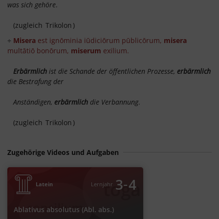
was sich gehöre
.
(zugleich
Trikolon
)
÷
Misera
est ignōminia iūdiciōrum pūblicōrum,
misera
multātiō bonōrum,
miserum
exilium.
Erbärmlich
ist die Schande der öffentlichen Prozesse,
erbärmlich
die Bestrafung der
Anständigen,
erbärmlich
die Verbannung
.
​ (zugleich
Trikolon
)
Zugehörige Videos und Aufgaben
‐
3
4
Latein
Lernjahr
Ablativus absolutus (Abl. abs.)