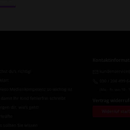
r:
Kontaktinformat
hst du’s richtig!
kundenservice@
klärt
030 / 208 499 6
wieso Medienkompetenz so wichtig ist
(Mo. ‐ Fr. von 10 ‐ 1
amit Ihr Kind fehlerfrei schreibt
Vertrag widerru
igen dir, wie’s geht!
Widerruf star
rkräfte
s sollten Sie wissen