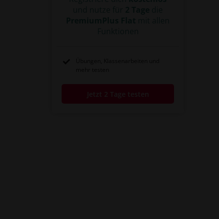
#Heilige Allianz
#6.
#Sechste Koalition
#alte Ordnung
#1815
#Bundesheer
und nutze für
2 Tage
die
#Bundesmitglieder
#Moderne
PremiumPlus Flat
mit allen
#Staatenbund
#Deutscher Krieg
#Preußisch-Österreichischer Krieg
Funktionen
#deutsch-deutscher Krieg
#geeinter Nationalstaat
#Karlsbader Beschlüsse
Übungen, Klassenarbeiten und
#kleindeutsche Lösung
mehr testen
#großdeutsche Lösung
#Herrschaft der Hundert Tage
#Sechste Koalition
#6.
#Heilige Allianz
Jetzt 2 Tage testen