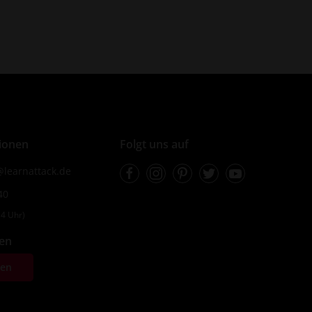
ionen
Folgt uns auf
Facebook
Instagram
Pinterest
Twitter
Youtube
learnattack.de
40
4 Uhr)
fen
ten