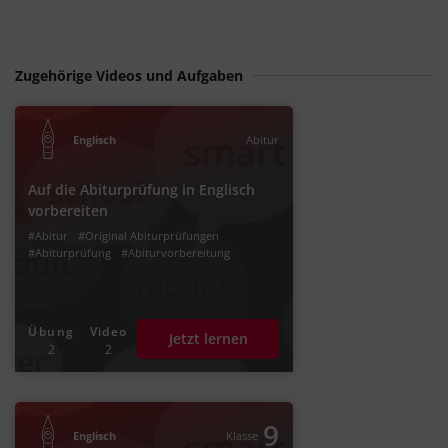
Zugehörige Videos und Aufgaben
Englisch
Abitur
Auf die Abiturprüfung in Englisch
vorbereiten
#Abitur
#Original Abiturprüfungen
#Abiturprüfung
#Abiturvorbereitung
Übung
Video
Jetzt lernen
2
2
9
Englisch
Klasse