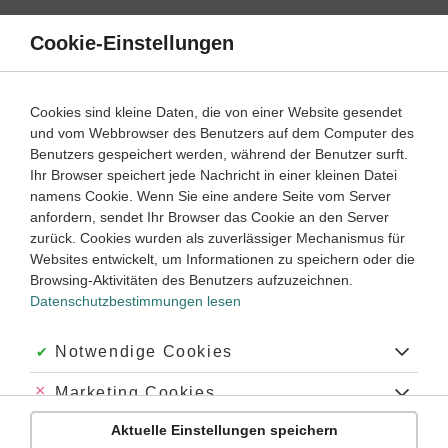
Direkt
zum
Cookie-Einstellungen
Suche
Menü
Inhalt
Schülerlexikon
Cookies sind kleine Daten, die von einer Website gesendet
Englisch
5. Klasse ‐ Abitur
und vom Webbrowser des Benutzers auf dem Computer des
Benutzers gespeichert werden, während der Benutzer surft.
E-Mail
Ihr Browser speichert jede Nachricht in einer kleinen Datei
namens Cookie. Wenn Sie eine andere Seite vom Server
anfordern, sendet Ihr Browser das Cookie an den Server
zurück. Cookies wurden als zuverlässiger Mechanismus für
Allgemein
Websites entwickelt, um Informationen zu speichern oder die
Als Hauptform der schriftlichen Kommunikation folgen E-
Browsing-Aktivitäten des Benutzers aufzuzeichnen.
Mails heute den Regeln des Briefeschreibens. Besonders der
Datenschutzbestimmungen lesen
Bereich der geschäftlichen Kommunikation verlangt das
Einhalten einiger formaler Regeln.
Akzeptiert:
Notwendige Cookies
Aufbau
Abgelehnt:
Marketing Cookies
Üblicherweise hat eine
formelle E-Mail
sechs Teile:
Aktuelle Einstellungen speichern
Abgelehnt:
Personalisierungs-Cookies