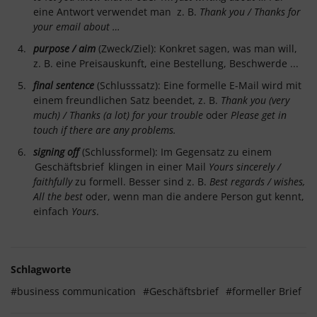
eine Antwort verwendet man z. B.
Thank you / Thanks for
your email about …
purpose / aim
(Zweck/Ziel): Konkret sagen, was man will,
z. B. eine Preisauskunft, eine Bestellung, Beschwerde ...
final sentence
(Schlusssatz): Eine formelle E-Mail wird mit
einem freundlichen Satz beendet, z. B.
Thank you (very
much) / Thanks (a lot) for your trouble
oder
Please get in
touch if there are any problems.
signing off
(Schlussformel): Im Gegensatz zu einem
Geschäftsbrief
klingen in einer Mail
Yours sincerely /
faithfully
zu formell. Besser sind z. B.
Best regards / wishes,
All the best
oder, wenn man die andere Person gut kennt,
einfach
Yours
.
Schlagworte
#business communication
#Geschäftsbrief
#formeller Brief