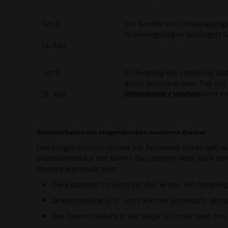
Act 4
Der Konflikt wird hinausgezö
Spannungsbogen verlängert 
(4. Akt)
Act 5
Im Ausgang der Handlung
(ou
durch Scheitern oder Tod des 
(5. Akt)
(dénouement / solution)
wird er
Besonderheiten des zeitgenössichen modernen Dramas
Das zeitgenössische Drama hat Techniken entwickelt, au
(Rückblende) auf der Bühne darzustellen oder auch d
Weitere Merkmale sind:
Die Exposition ist nicht auf den ersten Akt festgeleg
Dramananfang und -ende können provokativ, abrupt
Das Drama besteht in der Regel aus zwei oder drei