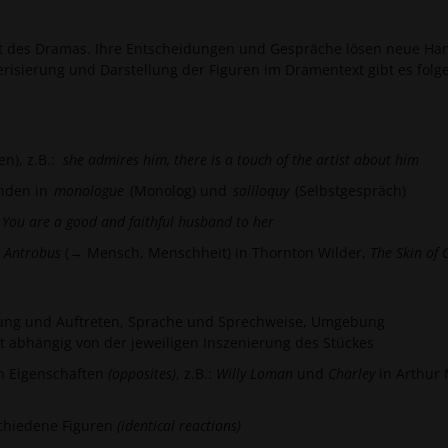
kt des Dramas. Ihre Entscheidungen und Gespräche lösen neue H
risierung und Darstellung der Figuren im Dramentext gibt es folg
n), z.B.:
she admires him, there is a touch of the artist about him
inden in
monologue
(Monolog) und
soliloquy
(Selbstgespräch)
:
You are a good and faithful husband to her
 Antrobus
(→ Mensch, Menschheit) in Thornton Wilder,
The Skin of 
idung und Auftreten, Sprache und Sprechweise, Umgebung
t abhängig von der jeweiligen Inszenierung des Stückes
n Eigenschaften
(opposites)
, z.B.:
Willy Loman
und
Charley
in Arthur M
chiedene Figuren
(identical reactions)