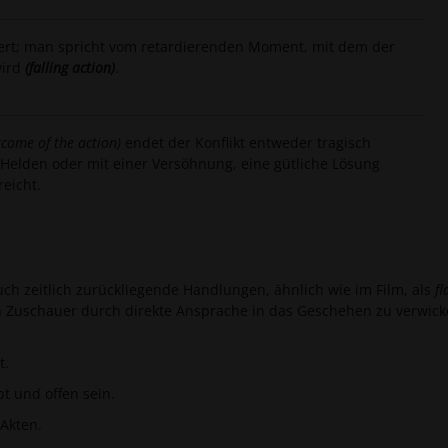
gert; man spricht vom retardierenden Moment, mit dem der
wird
(falling action)
.
tcome of the action)
endet der Konflikt entweder tragisch
Helden oder mit einer Versöhnung, eine gütliche Lösung
reicht.
ch zeitlich zurückliegende Handlungen, ähnlich wie im Film, als
f
en Zuschauer durch direkte Ansprache in das Geschehen zu verwick
t.
 und offen sein.
 Akten.