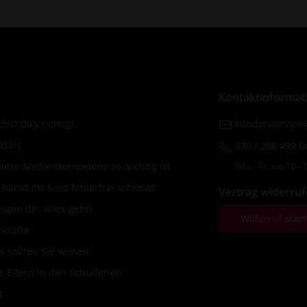
Kontaktinformat
hst du’s richtig!
kundenservice@
klärt
030 / 208 499 6
wieso Medienkompetenz so wichtig ist
(Mo. ‐ Fr. von 10 ‐ 1
amit Ihr Kind fehlerfrei schreibt
Vertrag widerru
igen dir, wie’s geht!
Widerruf star
rkräfte
s sollten Sie wissen
 Eltern in den Schulferien
t