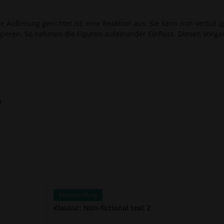
ese Äußerung gerichtet ist, eine Reaktion aus. Sie kann non-verbal
(
gieren. So nehmen die Figuren aufeinander Einfluss. Diesen Vorga
a
Abiturprüfung
Klausur: Non-fictional text 2