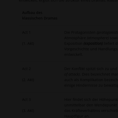
entwickelt, ergibt sich die Struktur eines Dramas. Klass
Aufbau des
klassischen Dramas
Act 1
Die Protagonisten
(protagonist
Atmosphäre
(atmosphere)
sowi
(1. Akt)
Exposition
(exposition)
liefert 
Vorgeschichte und Handlungszi
entwickelt.
Act 2
Der Konflikt spitzt sich zu 
of attack)
. Dies bezeichnet man
(2. Akt)
auch als Komplikation bezeic
einige Hindernisse zu bewälti
Act 3
Hier findet sich der Höhepunk
unmittelbar den Wendepunkt
(3. Akt)
das Kräfteverhältnis verschieb
Hauptfigur an.