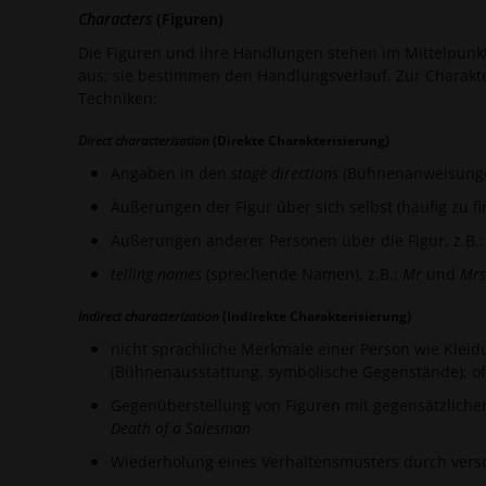
Characters
(Figuren)
Die Figuren und ihre Handlungen stehen im Mittelpun
aus; sie bestimmen den Handlungsverlauf. Zur Charakte
Techniken:
Direct characterisation
(Direkte Charakterisierung)
Angaben in den
stage directions
(Bühnenanweisunge
Äußerungen der Figur über sich selbst (häufig zu f
Äußerungen anderer Personen über die Figur, z.B.
telling names
(sprechende Namen), z.B.:
Mr
und
Mrs
Indirect characterization
(Indirekte Charakterisierung)
nicht sprachliche Merkmale einer Person wie Kle
(Bühnenausstattung, symbolische Gegenstände); of
Gegenüberstellung von Figuren mit gegensätzliche
Death of a Salesman
Wiederholung eines Verhaltensmusters durch vers