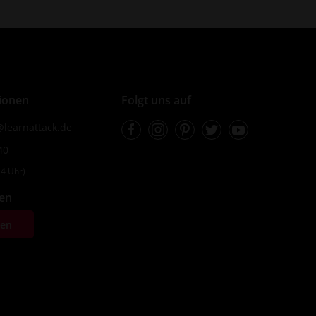
ionen
Folgt uns auf
Facebook
Instagram
Pinterest
Twitter
Youtube
learnattack.de
40
4 Uhr)
fen
ten