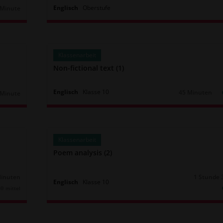
Englisch
Oberstufe
 Minute
uer:
Klassenarbeit
Non-fictional text (1)
Englisch
Klasse
10
45 Minuten
 Minute
Dauer:
uer:
Klassenarbeit
Poem analysis (2)
Minuten
1 Stunde 
Dauer:
Englisch
Klasse
10
mittel