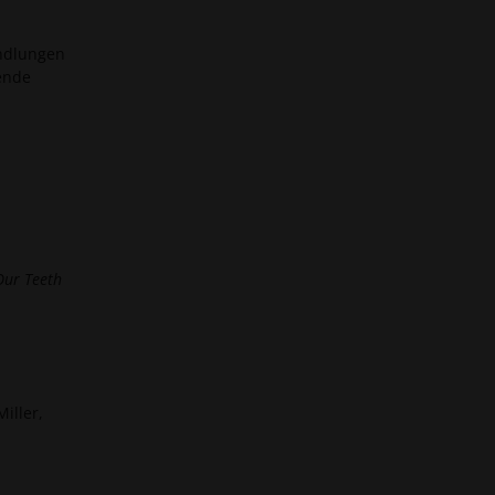
andlungen
ende
Our Teeth
iller,