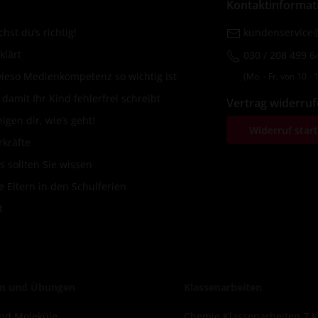
Kontaktinformat
hst du’s richtig!
kundenservice@
klärt
030 / 208 499 6
wieso Medienkompetenz so wichtig ist
(Mo. ‐ Fr. von 10 ‐ 1
amit Ihr Kind fehlerfrei schreibt
Vertrag widerru
igen dir, wie’s geht!
Widerruf star
rkräfte
s sollten Sie wissen
 Eltern in den Schulferien
t
n und Übungen
Klassenarbeiten
nd Moleküle
Chemie Klassenarbeiten 7 K