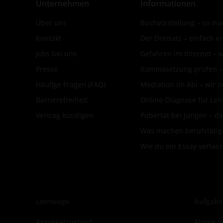
Unternehmen
Informationen
Über uns
Buchvorstellung – so mac
Kontakt
Der Dreisatz – einfach er
Jobs bei uns
Gefahren im Internet – 
Presse
Kommasetzung prüfen – d
Häufige Fragen (FAQ)
Mediation im Abi – wir ze
Barrierefreiheit
Online-Diagnose für Leh
Vertrag kündigen
Pubertät bei Jungen – da
Was machen berufstätige
Wie du ein Essay verfass
Lernwege
Aufgabe
Aggregatzustand
Atome u