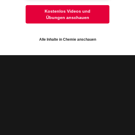
lehnt:
onalisierungs-Cookies
Video
Übung
Jetzt lernen
Kostenlos Videos und
2
1
Übungen anschauen
Alle akzeptieren und schli
elle Einstellungen speichern
Alle Inhalte in Chemie anschauen