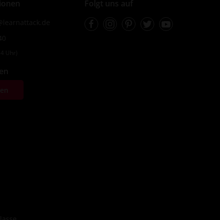
ionen
Folgt uns auf
Facebook
Instagram
Pinterest
Twitter
Youtube
learnattack.de
40
4 Uhr)
fen
ten
lasse