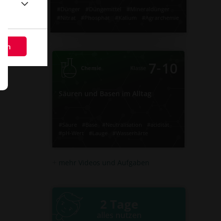
#Dünger
#Düngemittel
#Mineraldünger
#Nitrat
#Phosphat
#Kalium
#Agrarchemie
#Lebensmittelchemie
‐
10
7
Klasse
Chemie
Video
Übung
eßen
Jetzt lernen
2
1
Säuren und Basen im Alltag
‐
7
10
Chemie
Klasse
Säuren und Basen im Alltag
#Lauge
#pH-Wert
#acidität
#Neutralisation
#Base
#Säure
#Wasserhärte
#Säure
#Base
#Neutralisation
#acidität
#pH-Wert
#Lauge
#Wasserhärte
Video
Übung
mehr Videos und Aufgaben
Jetzt lernen
3
3
2 Tage
alles nutzen